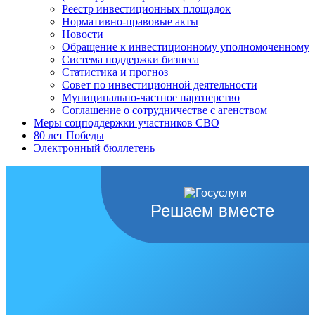
Реестр инвестиционных площадок
Нормативно-правовые акты
Новости
Обращение к инвестиционному уполномоченному
Система поддержки бизнеса
Статистика и прогноз
Совет по инвестиционной деятельности
Муниципально-частное партнерство
Соглашение о сотрудничестве с агенством
Меры соцподдержки участников СВО
80 лет Победы
Электронный бюллетень
Решаем вместе