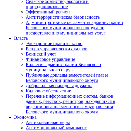
Сельское хозяйство, экология и
природопользование
Эффективный регион
Антитеррористическая безопасность
Административные регламенты администрации
Беловского муниципального округа по
предоставлению муниципальных услуг
Власть
Электронное правительство
Резерв управленческих кадров
Воинский учет
Финансовое управление
Коллегия администрации Беловского
муниципального округа
Публичные доклады заместителей главы
Беловского муниципального округа
Добровольная народная дружина
Кадровое обеспечение
Перечень информационных систем, банков
данных, реестров, регистров, находящихся в
ведении органов местного самоуправления
Беловского муниципального округа
Экономика
Антикризисные меры
Антимонопольный комплаенс