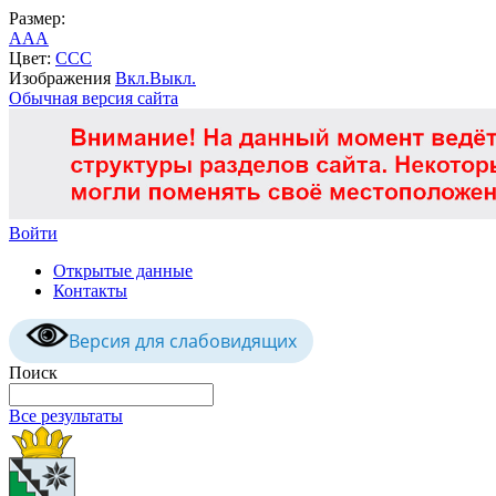
Размер:
A
A
A
Цвет:
C
C
C
Изображения
Вкл.
Выкл.
Обычная версия сайта
Войти
Открытые данные
Контакты
Версия для слабовидящих
Поиск
Все результаты