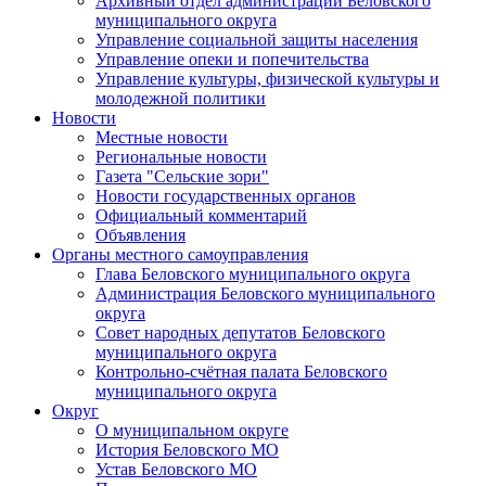
Архивный отдел администрации Беловского
муниципального округа
Управление социальной защиты населения
Управление опеки и попечительства
Управление культуры, физической культуры и
молодежной политики
Новости
Местные новости
Региональные новости
Газета "Сельские зори"
Новости государственных органов
Официальный комментарий
Объявления
Органы местного самоуправления
Глава Беловского муниципального округа
Администрация Беловского муниципального
округа
Совет народных депутатов Беловского
муниципального округа
Контрольно-счётная палата Беловского
муниципального округа
Округ
О муниципальном округе
История Беловского МО
Устав Беловского МО