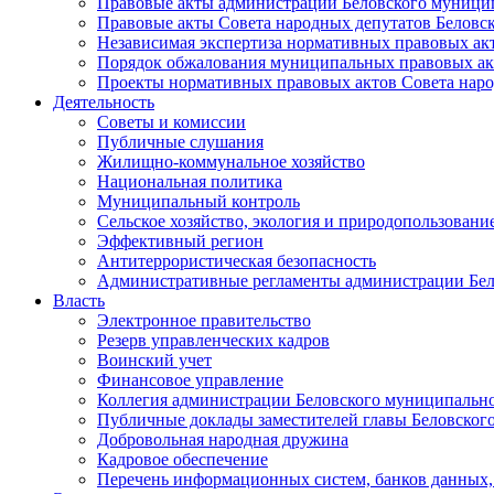
Правовые акты администрации Беловского муници
Правовые акты Совета народных депутатов Беловс
Независимая экспертиза нормативных правовых ак
Порядок обжалования муниципальных правовых ак
Проекты нормативных правовых актов Совета наро
Деятельность
Советы и комиссии
Публичные слушания
Жилищно-коммунальное хозяйство
Национальная политика
Муниципальный контроль
Сельское хозяйство, экология и природопользовани
Эффективный регион
Антитеррористическая безопасность
Административные регламенты администрации Бел
Власть
Электронное правительство
Резерв управленческих кадров
Воинский учет
Финансовое управление
Коллегия администрации Беловского муниципально
Публичные доклады заместителей главы Беловског
Добровольная народная дружина
Кадровое обеспечение
Перечень информационных систем, банков данных, 