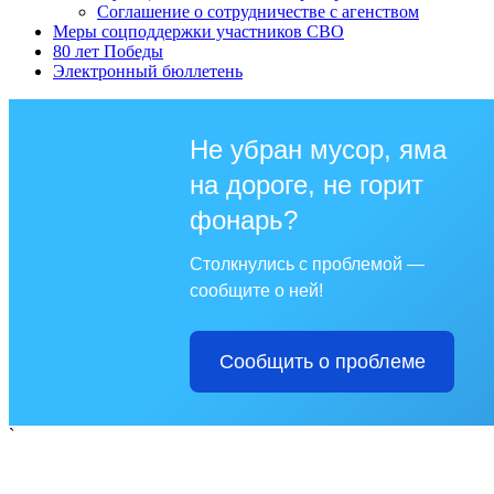
Соглашение о сотрудничестве с агенством
Меры соцподдержки участников СВО
80 лет Победы
Электронный бюллетень
Не убран мусор, яма
на дороге, не горит
фонарь?
Столкнулись с проблемой —
сообщите о ней!
Сообщить о проблеме
`