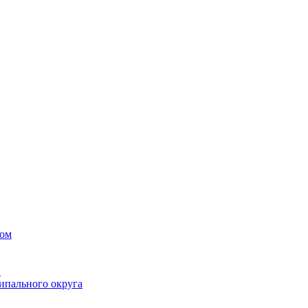
вом
в
ипального округа