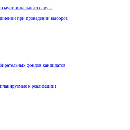
го муниципального округа
динений при проведении выборов
збирательных фондов кандидатов
планируемые к реализации)