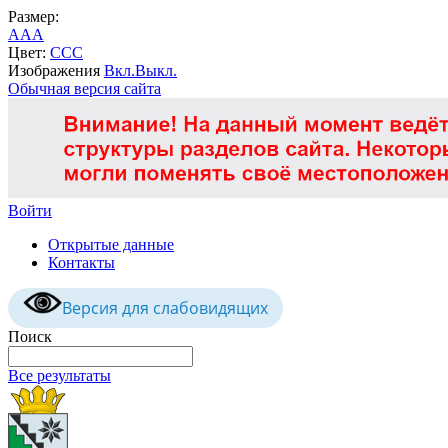
Размер:
A
A
A
Цвет:
C
C
C
Изображения
Вкл.
Выкл.
Обычная версия сайта
Войти
Открытые данные
Контакты
Версия для слабовидящих
Поиск
Все результаты