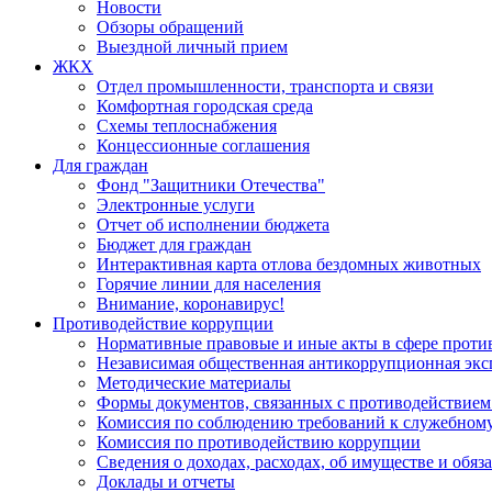
Новости
Обзоры обращений
Выездной личный прием
ЖКХ
Отдел промышленности, транспорта и связи
Комфортная городская среда
Схемы теплоснабжения
Концессионные соглашения
Для граждан
Фонд "Защитники Отечества"
Электронные услуги
Отчет об исполнении бюджета
Бюджет для граждан
Интерактивная карта отлова бездомных животных
Горячие линии для населения
Внимание, коронавирус!
Противодействие коррупции
Нормативные правовые и иные акты в сфере проти
Независимая общественная антикоррупционная экс
Методические материалы
Формы документов, связанных с противодействием
Комиссия по соблюдению требований к служебному
Комиссия по противодействию коррупции
Сведения о доходах, расходах, об имуществе и обяз
Доклады и отчеты