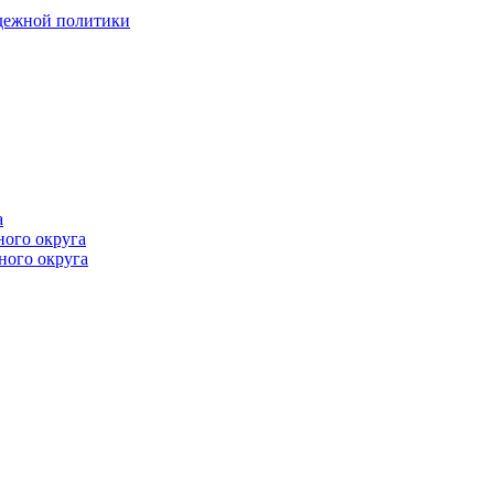
одежной политики
а
ного округа
ного округа