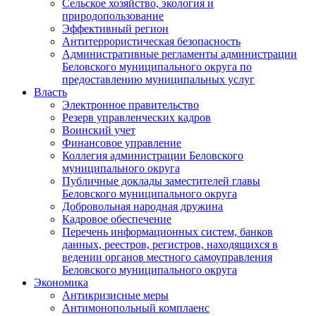
Сельское хозяйство, экология и
природопользование
Эффективный регион
Антитеррористическая безопасность
Административные регламенты администрации
Беловского муниципального округа по
предоставлению муниципальных услуг
Власть
Электронное правительство
Резерв управленческих кадров
Воинский учет
Финансовое управление
Коллегия администрации Беловского
муниципального округа
Публичные доклады заместителей главы
Беловского муниципального округа
Добровольная народная дружина
Кадровое обеспечение
Перечень информационных систем, банков
данных, реестров, регистров, находящихся в
ведении органов местного самоуправления
Беловского муниципального округа
Экономика
Антикризисные меры
Антимонопольный комплаенс