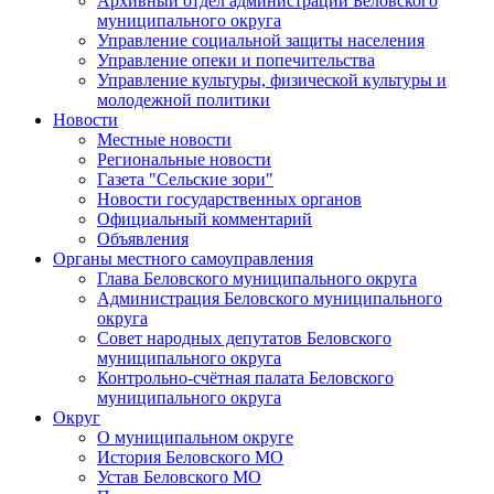
Архивный отдел администрации Беловского
муниципального округа
Управление социальной защиты населения
Управление опеки и попечительства
Управление культуры, физической культуры и
молодежной политики
Новости
Местные новости
Региональные новости
Газета "Сельские зори"
Новости государственных органов
Официальный комментарий
Объявления
Органы местного самоуправления
Глава Беловского муниципального округа
Администрация Беловского муниципального
округа
Совет народных депутатов Беловского
муниципального округа
Контрольно-счётная палата Беловского
муниципального округа
Округ
О муниципальном округе
История Беловского МО
Устав Беловского МО