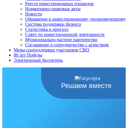
Реестр инвестиционных площадок
Нормативно-правовые акты
Новости
Обращение к инвестиционному уполномоченному
Система поддержки бизнеса
Статистика и прогноз
Совет по инвестиционной деятельности
Муниципально-частное партнерство
Соглашение о сотрудничестве с агенством
Меры соцподдержки участников СВО
80 лет Победы
Электронный бюллетень
Решаем вместе