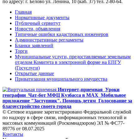
по адресу: г. Белово ул. Ленина, 10 (каб. 37) тел. 2-80-64.
Главная
Нормативные документы
Публичный сервитут
Новости, объявления
Типичные ошибки кадастровых инженеров
Административные регламенты
Бланки заявлений
Торги
Муниципальные услуги, предоставляемые земельным
отделом Комитета в электронной форме на ЕПГУ
(Госуслуги)
Открытые данные
Приватизация муниципального имущества
Интернет-приемная
Уроки
географии
Чат-бот МФЦ Кузбасса в MAX
Мобильное
приложение "Заступник". Помощь детям
Голосование за
благоустройство своего города
© Сетевое издание зарегистрировано Федеральной службой
по надзору в сфере связи, информационных технологий и
массовых коммуникаций (Роскомнадзором) ЭЛ № ФС77-
89776 от 08.07.2025
Контакты