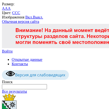
Размер:
A
A
A
Цвет:
C
C
C
Изображения
Вкл.
Выкл.
Обычная версия сайта
Войти
Открытые данные
Контакты
Версия для слабовидящих
Поиск
Все результаты