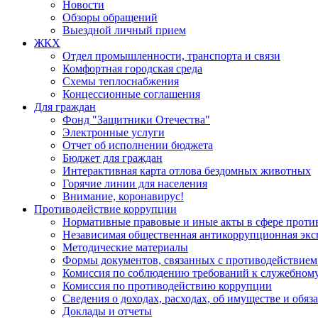
Новости
Обзоры обращений
Выездной личный прием
ЖКХ
Отдел промышленности, транспорта и связи
Комфортная городская среда
Схемы теплоснабжения
Концессионные соглашения
Для граждан
Фонд "Защитники Отечества"
Электронные услуги
Отчет об исполнении бюджета
Бюджет для граждан
Интерактивная карта отлова бездомных животных
Горячие линии для населения
Внимание, коронавирус!
Противодействие коррупции
Нормативные правовые и иные акты в сфере проти
Независимая общественная антикоррупционная экс
Методические материалы
Формы документов, связанных с противодействием
Комиссия по соблюдению требований к служебному
Комиссия по противодействию коррупции
Сведения о доходах, расходах, об имуществе и обяз
Доклады и отчеты