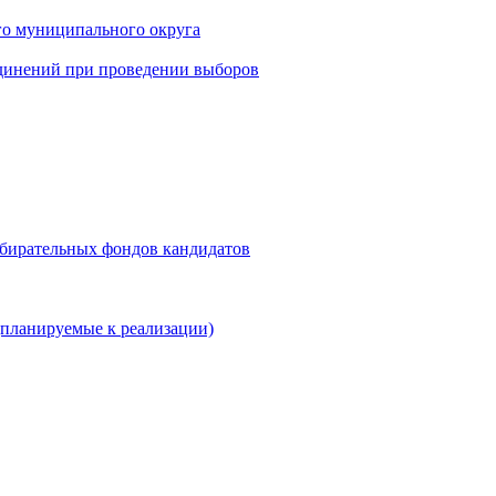
го муниципального округа
динений при проведении выборов
збирательных фондов кандидатов
планируемые к реализации)