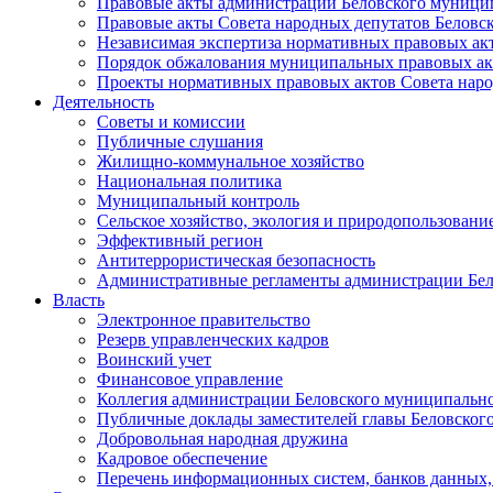
Правовые акты администрации Беловского муници
Правовые акты Совета народных депутатов Беловс
Независимая экспертиза нормативных правовых ак
Порядок обжалования муниципальных правовых ак
Проекты нормативных правовых актов Совета наро
Деятельность
Советы и комиссии
Публичные слушания
Жилищно-коммунальное хозяйство
Национальная политика
Муниципальный контроль
Сельское хозяйство, экология и природопользовани
Эффективный регион
Антитеррористическая безопасность
Административные регламенты администрации Бел
Власть
Электронное правительство
Резерв управленческих кадров
Воинский учет
Финансовое управление
Коллегия администрации Беловского муниципально
Публичные доклады заместителей главы Беловског
Добровольная народная дружина
Кадровое обеспечение
Перечень информационных систем, банков данных, 