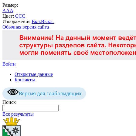
Размер:
A
A
A
Цвет:
C
C
C
Изображения
Вкл.
Выкл.
Обычная версия сайта
Войти
Открытые данные
Контакты
Версия для слабовидящих
Поиск
Все результаты