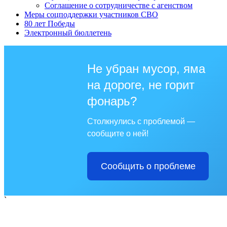
Соглашение о сотрудничестве с агенством
Меры соцподдержки участников СВО
80 лет Победы
Электронный бюллетень
Не убран мусор, яма
на дороге, не горит
фонарь?
Столкнулись с проблемой —
сообщите о ней!
Сообщить о проблеме
`