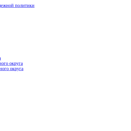
одежной политики
а
ного округа
ного округа