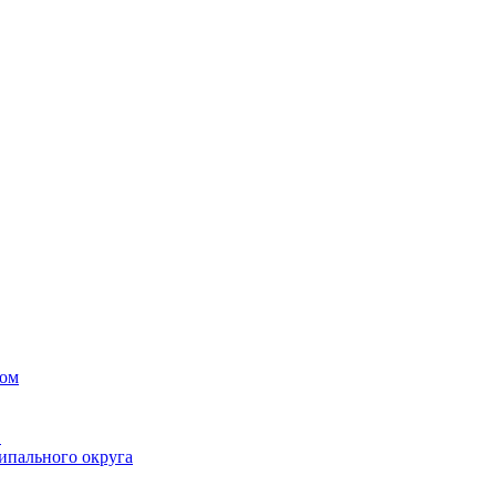
вом
в
ипального округа