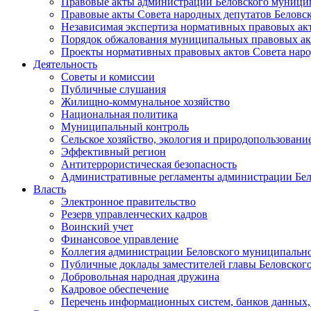
Правовые акты администрации Беловского муници
Правовые акты Совета народных депутатов Беловс
Независимая экспертиза нормативных правовых ак
Порядок обжалования муниципальных правовых ак
Проекты нормативных правовых актов Совета наро
Деятельность
Советы и комиссии
Публичные слушания
Жилищно-коммунальное хозяйство
Национальная политика
Муниципальный контроль
Сельское хозяйство, экология и природопользовани
Эффективный регион
Антитеррористическая безопасность
Административные регламенты администрации Бел
Власть
Электронное правительство
Резерв управленческих кадров
Воинский учет
Финансовое управление
Коллегия администрации Беловского муниципально
Публичные доклады заместителей главы Беловског
Добровольная народная дружина
Кадровое обеспечение
Перечень информационных систем, банков данных, 