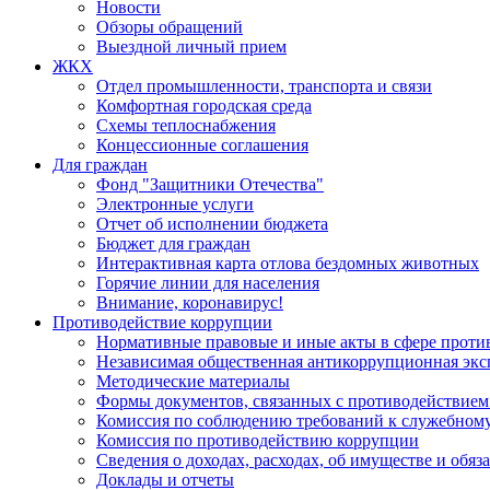
Новости
Обзоры обращений
Выездной личный прием
ЖКХ
Отдел промышленности, транспорта и связи
Комфортная городская среда
Схемы теплоснабжения
Концессионные соглашения
Для граждан
Фонд "Защитники Отечества"
Электронные услуги
Отчет об исполнении бюджета
Бюджет для граждан
Интерактивная карта отлова бездомных животных
Горячие линии для населения
Внимание, коронавирус!
Противодействие коррупции
Нормативные правовые и иные акты в сфере проти
Независимая общественная антикоррупционная экс
Методические материалы
Формы документов, связанных с противодействием
Комиссия по соблюдению требований к служебному
Комиссия по противодействию коррупции
Сведения о доходах, расходах, об имуществе и обяз
Доклады и отчеты