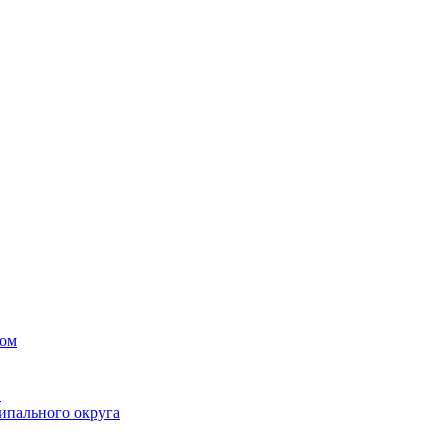
вом
в
ипального округа