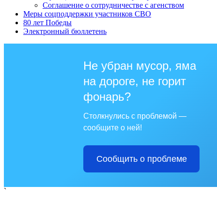
Соглашение о сотрудничестве с агенством
Меры соцподдержки участников СВО
80 лет Победы
Электронный бюллетень
Не убран мусор, яма
на дороге, не горит
фонарь?
Столкнулись с проблемой —
сообщите о ней!
Сообщить о проблеме
`