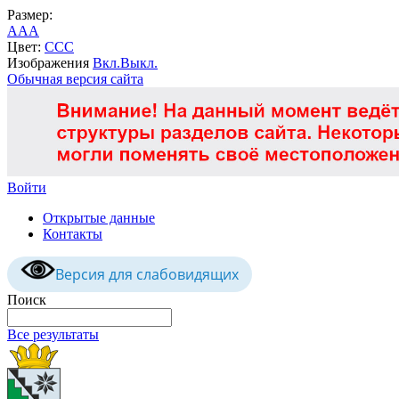
Размер:
A
A
A
Цвет:
C
C
C
Изображения
Вкл.
Выкл.
Обычная версия сайта
Войти
Открытые данные
Контакты
Версия для слабовидящих
Поиск
Все результаты