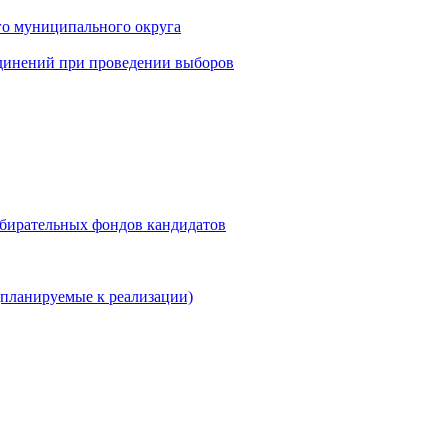
го муниципального округа
динений при проведении выборов
збирательных фондов кандидатов
планируемые к реализации)