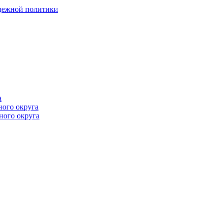
одежной политики
а
ного округа
ного округа