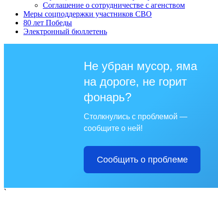
Соглашение о сотрудничестве с агенством
Меры соцподдержки участников СВО
80 лет Победы
Электронный бюллетень
Не убран мусор, яма
на дороге, не горит
фонарь?
Столкнулись с проблемой —
сообщите о ней!
Сообщить о проблеме
`