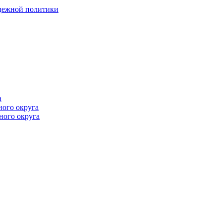
одежной политики
а
ного округа
ного округа