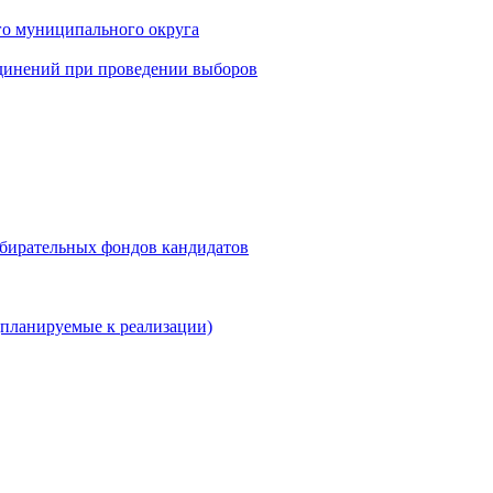
го муниципального округа
динений при проведении выборов
збирательных фондов кандидатов
планируемые к реализации)