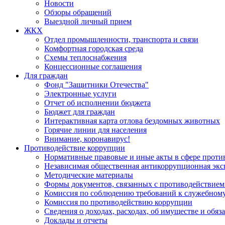
Новости
Обзоры обращений
Выездной личный прием
ЖКХ
Отдел промышленности, транспорта и связи
Комфортная городская среда
Схемы теплоснабжения
Концессионные соглашения
Для граждан
Фонд "Защитники Отечества"
Электронные услуги
Отчет об исполнении бюджета
Бюджет для граждан
Интерактивная карта отлова бездомных животных
Горячие линии для населения
Внимание, коронавирус!
Противодействие коррупции
Нормативные правовые и иные акты в сфере проти
Независимая общественная антикоррупционная экс
Методические материалы
Формы документов, связанных с противодействием
Комиссия по соблюдению требований к служебному
Комиссия по противодействию коррупции
Сведения о доходах, расходах, об имуществе и обяз
Доклады и отчеты