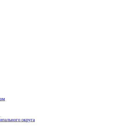
вом
в
ипального округа