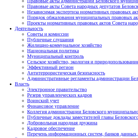
Правовые акты администрации Беловского муници
Правовые акты Совета народных депутатов Беловс
Независимая экспертиза нормативных правовых ак
Порядок обжалования муниципальных правовых ак
Проекты нормативных правовых актов Совета наро
Деятельность
Советы и комиссии
Публичные слушания
Жилищно-коммунальное хозяйство
Национальная политика
Муниципальный контроль
Сельское хозяйство, экология и природопользовани
Эффективный регион
Антитеррористическая безопасность
Административные регламенты администрации Бел
Власть
Электронное правительство
Резерв управленческих кадров
Воинский учет
Финансовое управление
Коллегия администрации Беловского муниципально
Публичные доклады заместителей главы Беловског
Добровольная народная дружина
Кадровое обеспечение
Перечень информационных систем, банков данных, 