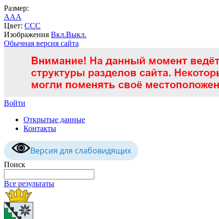
Размер:
A
A
A
Цвет:
C
C
C
Изображения
Вкл.
Выкл.
Обычная версия сайта
Войти
Открытые данные
Контакты
Версия для слабовидящих
Поиск
Все результаты