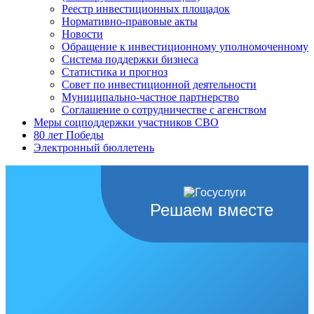
Реестр инвестиционных площадок
Нормативно-правовые акты
Новости
Обращение к инвестиционному уполномоченному
Система поддержки бизнеса
Статистика и прогноз
Совет по инвестиционной деятельности
Муниципально-частное партнерство
Соглашение о сотрудничестве с агенством
Меры соцподдержки участников СВО
80 лет Победы
Электронный бюллетень
Решаем вместе