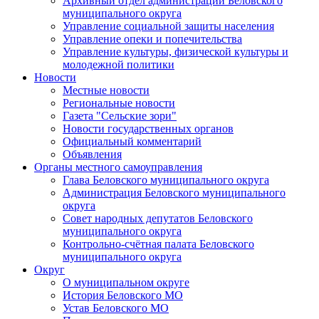
Архивный отдел администрации Беловского
муниципального округа
Управление социальной защиты населения
Управление опеки и попечительства
Управление культуры, физической культуры и
молодежной политики
Новости
Местные новости
Региональные новости
Газета "Сельские зори"
Новости государственных органов
Официальный комментарий
Объявления
Органы местного самоуправления
Глава Беловского муниципального округа
Администрация Беловского муниципального
округа
Совет народных депутатов Беловского
муниципального округа
Контрольно-счётная палата Беловского
муниципального округа
Округ
О муниципальном округе
История Беловского МО
Устав Беловского МО