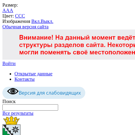
Размер:
A
A
A
Цвет:
C
C
C
Изображения
Вкл.
Выкл.
Обычная версия сайта
Войти
Открытые данные
Контакты
Версия для слабовидящих
Поиск
Все результаты