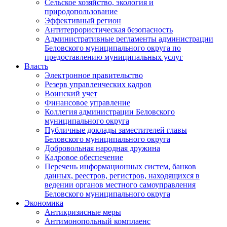
Сельское хозяйство, экология и
природопользование
Эффективный регион
Антитеррористическая безопасность
Административные регламенты администрации
Беловского муниципального округа по
предоставлению муниципальных услуг
Власть
Электронное правительство
Резерв управленческих кадров
Воинский учет
Финансовое управление
Коллегия администрации Беловского
муниципального округа
Публичные доклады заместителей главы
Беловского муниципального округа
Добровольная народная дружина
Кадровое обеспечение
Перечень информационных систем, банков
данных, реестров, регистров, находящихся в
ведении органов местного самоуправления
Беловского муниципального округа
Экономика
Антикризисные меры
Антимонопольный комплаенс