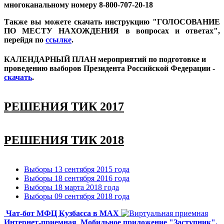
многоканальному номеру 8-800-707-20-18
Также вы можете скачать инструкцию "ГОЛОСОВАНИЕ
ПО МЕСТУ НАХОЖДЕНИЯ в вопросах и ответах",
перейдя по
ссылке
.
КАЛЕНДАРНЫЙ ПЛАН мероприятий по подготовке и
проведению выборов Президента Российской Федерации -
скачать
.
РЕШЕНИЯ ТИК 2017
1.
О составе Конкурсной комиссии по подведению итогов
конкурса рисунков «Мое право – мой выбор» среди читателей
РЕШЕНИЯ ТИК 2018
библиотек МБУК «Межпоселенческая централизованная
библиотечная система Беловского района» и на конкурс
1.
Об исключении кандидатуры из состава участковой
лучший буклет «Выборы глазами читателей» среди читателей
Выборы 13 сентября 2015 года
избирательной комиссии
и специалистов библиотек МБУК «Межпоселенческая
Выборы 18 сентября 2016 года
централизованная библиотечная система Беловского района»
Выборы 18 марта 2018 года
2.
О назначении в состав участковых избирательных комиссий
Выборы 09 сентября 2018 года
членов участковых избирательных комиссий с правом
2.
Об итогах конкурсов рисунков «Мое право – мой выбор» и
решающего голоса
лучший буклет «Выборы глазами читателей» среди читателей
Чат-бот МФЦ Кузбасса в MAX
и специалистов МБУК «Межпоселенческая централизованная
Интернет-приемная
Мобильное приложение "Заступник".