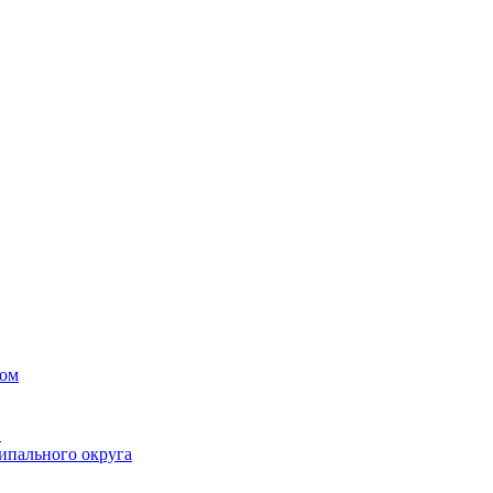
вом
в
ипального округа