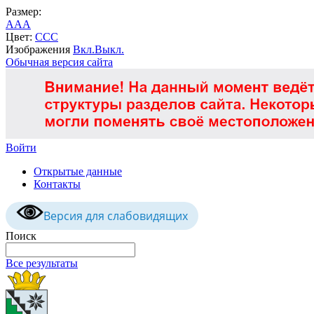
Размер:
A
A
A
Цвет:
C
C
C
Изображения
Вкл.
Выкл.
Обычная версия сайта
Войти
Открытые данные
Контакты
Версия для слабовидящих
Поиск
Все результаты