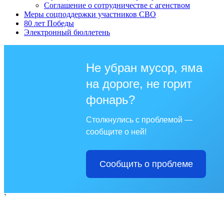
Соглашение о сотрудничестве с агенством
Меры соцподдержки участников СВО
80 лет Победы
Электронный бюллетень
Не убран мусор, яма
на дороге, не горит
фонарь?
Столкнулись с проблемой —
сообщите о ней!
Сообщить о проблеме
`