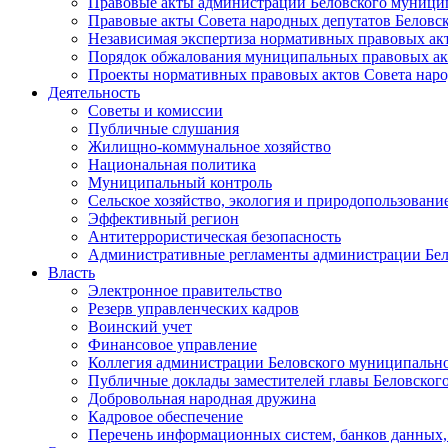
Правовые акты администрации Беловского муници
Правовые акты Совета народных депутатов Беловс
Независимая экспертиза нормативных правовых ак
Порядок обжалования муниципальных правовых ак
Проекты нормативных правовых актов Совета наро
Деятельность
Советы и комиссии
Публичные слушания
Жилищно-коммунальное хозяйство
Национальная политика
Муниципальный контроль
Сельское хозяйство, экология и природопользовани
Эффективный регион
Антитеррористическая безопасность
Административные регламенты администрации Бел
Власть
Электронное правительство
Резерв управленческих кадров
Воинский учет
Финансовое управление
Коллегия администрации Беловского муниципально
Публичные доклады заместителей главы Беловског
Добровольная народная дружина
Кадровое обеспечение
Перечень информационных систем, банков данных, 