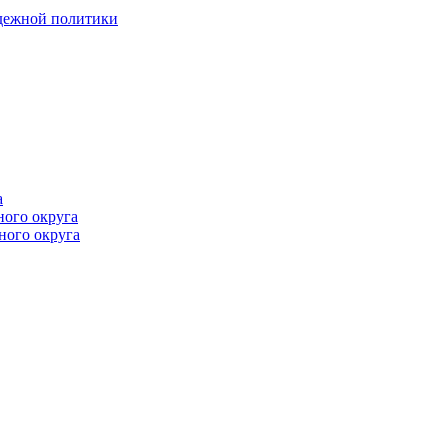
одежной политики
а
ного округа
ного округа