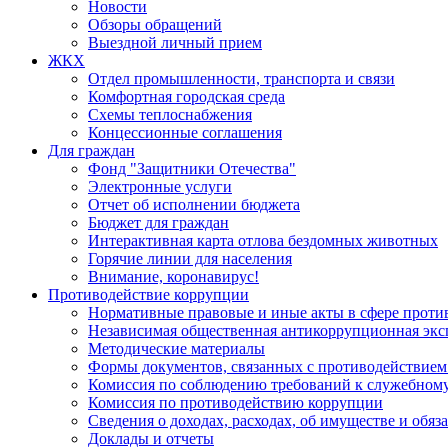
Новости
Обзоры обращений
Выездной личный прием
ЖКХ
Отдел промышленности, транспорта и связи
Комфортная городская среда
Схемы теплоснабжения
Концессионные соглашения
Для граждан
Фонд "Защитники Отечества"
Электронные услуги
Отчет об исполнении бюджета
Бюджет для граждан
Интерактивная карта отлова бездомных животных
Горячие линии для населения
Внимание, коронавирус!
Противодействие коррупции
Нормативные правовые и иные акты в сфере проти
Независимая общественная антикоррупционная экс
Методические материалы
Формы документов, связанных с противодействием
Комиссия по соблюдению требований к служебному
Комиссия по противодействию коррупции
Сведения о доходах, расходах, об имуществе и обяз
Доклады и отчеты