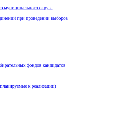
го муниципального округа
динений при проведении выборов
збирательных фондов кандидатов
планируемые к реализации)