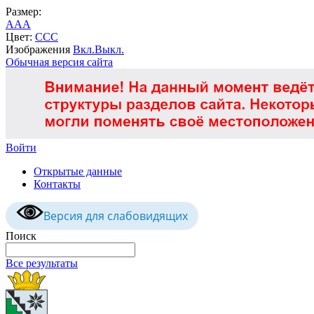
Размер:
A
A
A
Цвет:
C
C
C
Изображения
Вкл.
Выкл.
Обычная версия сайта
Войти
Открытые данные
Контакты
Версия для слабовидящих
Поиск
Все результаты