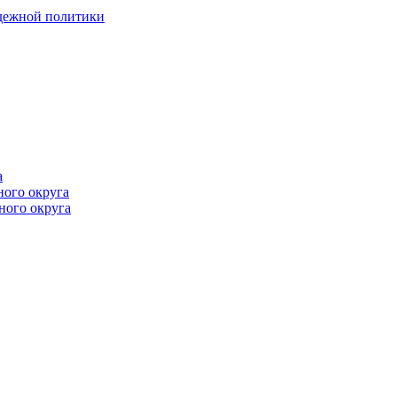
одежной политики
а
ного округа
ного округа