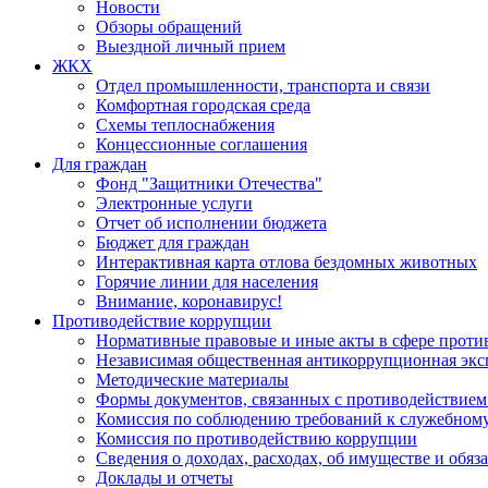
Новости
Обзоры обращений
Выездной личный прием
ЖКХ
Отдел промышленности, транспорта и связи
Комфортная городская среда
Схемы теплоснабжения
Концессионные соглашения
Для граждан
Фонд "Защитники Отечества"
Электронные услуги
Отчет об исполнении бюджета
Бюджет для граждан
Интерактивная карта отлова бездомных животных
Горячие линии для населения
Внимание, коронавирус!
Противодействие коррупции
Нормативные правовые и иные акты в сфере проти
Независимая общественная антикоррупционная экс
Методические материалы
Формы документов, связанных с противодействием
Комиссия по соблюдению требований к служебному
Комиссия по противодействию коррупции
Сведения о доходах, расходах, об имуществе и обяз
Доклады и отчеты