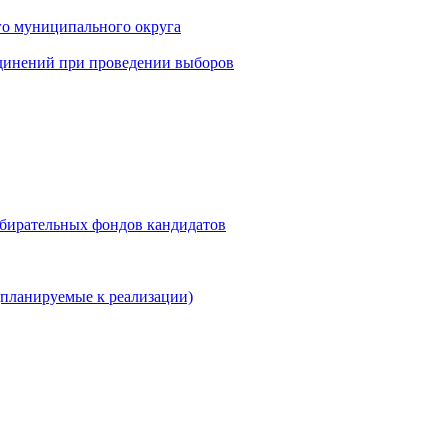
го муниципального округа
динений при проведении выборов
збирательных фондов кандидатов
планируемые к реализации)