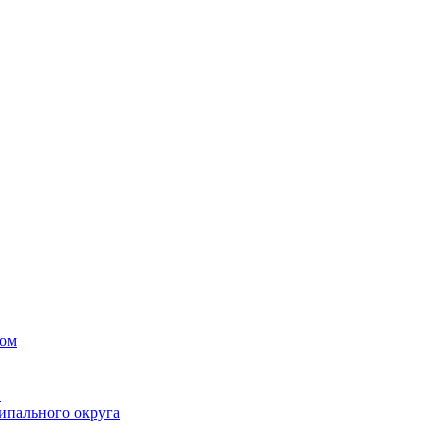
вом
в
ипального округа