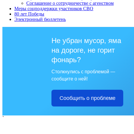
Соглашение о сотрудничестве с агенством
Меры соцподдержки участников СВО
80 лет Победы
Электронный бюллетень
Не убран мусор, яма
на дороге, не горит
фонарь?
Столкнулись с проблемой —
сообщите о ней!
Сообщить о проблеме
`