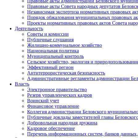
Правовые акты администрации Беловского муници
Правовые акты Совета народных депутатов Беловс
Независимая экспертиза нормативных правовых ак
Порядок обжалования муниципальных правовых ак
Проекты нормативных правовых актов Совета наро
Деятельность
Советы и комиссии
Публичные слушания
Жилищно-коммунальное хозяйство
Национальная политика
Муниципальный контроль
Сельское хозяйство, экология и природопользовани
Эффективный регион
Антитеррористическая безопасность
Административные регламенты администрации Бел
Власть
Электронное правительство
Резерв управленческих кадров
Воинский учет
Финансовое управление
Коллегия администрации Беловского муниципально
Публичные доклады заместителей главы Беловског
Добровольная народная дружина
Кадровое обеспечение
Перечень информационных систем, банков данных, 