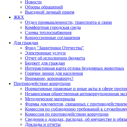
Новости
Обзоры обращений
Выездной личный прием
ЖКХ
Отдел промышленности, транспорта и связи
Комфортная городская среда
Схемы теплоснабжения
Концессионные соглашения
Для граждан
Фонд "Защитники Отечества"
Электронные услуги
Отчет об исполнении бюджета
Бюджет для граждан
Интерактивная карта отлова бездомных животных
Горячие линии для населения
Внимание, коронавирус!
Противодействие коррупции
Нормативные правовые и иные акты в сфере проти
Независимая общественная антикоррупционная экс
Методические материалы
Формы документов, связанных с противодействием
Комиссия по соблюдению требований к служебному
Комиссия по противодействию коррупции
Сведения о доходах, расходах, об имуществе и обяз
Доклады и отчеты