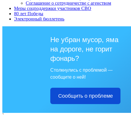
Соглашение о сотрудничестве с агенством
Меры соцподдержки участников СВО
80 лет Победы
Электронный бюллетень
Не убран мусор, яма
на дороге, не горит
фонарь?
Столкнулись с проблемой —
сообщите о ней!
Сообщить о проблеме
`