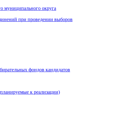
го муниципального округа
динений при проведении выборов
збирательных фондов кандидатов
планируемые к реализации)