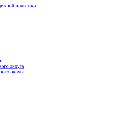
одежной политики
а
ного округа
ного округа