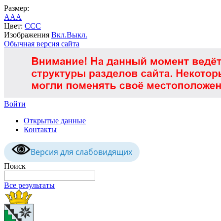
Размер:
A
A
A
Цвет:
C
C
C
Изображения
Вкл.
Выкл.
Обычная версия сайта
Войти
Открытые данные
Контакты
Версия для слабовидящих
Поиск
Все результаты