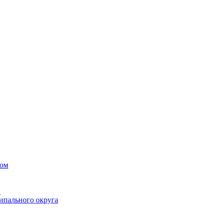
вом
в
ипального округа