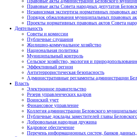
Правовые акты администрации Беловского муници
Правовые акты Совета народных депутатов Беловс
Независимая экспертиза нормативных правовых ак
Порядок обжалования муниципальных правовых ак
Проекты нормативных правовых актов Совета наро
Деятельность
Советы и комиссии
Публичные слушания
Жилищно-коммунальное хозяйство
Национальная политика
Муниципальный контроль
Сельское хозяйство, экология и природопользовани
Эффективный регион
Антитеррористическая безопасность
Административные регламенты администрации Бел
Власть
Электронное правительство
Резерв управленческих кадров
Воинский учет
Финансовое управление
Коллегия администрации Беловского муниципально
Публичные доклады заместителей главы Беловског
Добровольная народная дружина
Кадровое обеспечение
Перечень информационных систем, банков данных, 