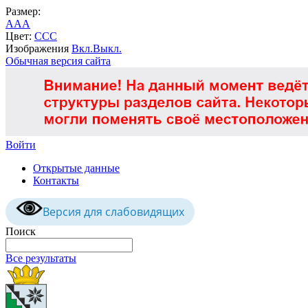
Размер:
A
A
A
Цвет:
C
C
C
Изображения
Вкл.
Выкл.
Обычная версия сайта
Войти
Открытые данные
Контакты
Версия для слабовидящих
Поиск
Все результаты