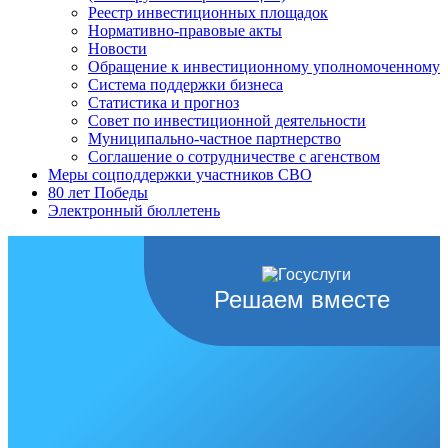
Реестр инвестиционных площадок
Нормативно-правовые акты
Новости
Обращение к инвестиционному уполномоченному
Система поддержки бизнеса
Статистика и прогноз
Совет по инвестиционной деятельности
Муниципально-частное партнерство
Соглашение о сотрудничестве с агенством
Меры соцподдержки участников СВО
80 лет Победы
Электронный бюллетень
Решаем вместе