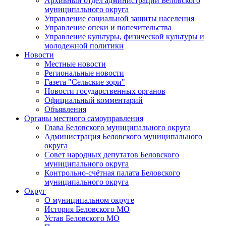
Архивный отдел администрации Беловского
муниципального округа
Управление социальной защиты населения
Управление опеки и попечительства
Управление культуры, физической культуры и
молодежной политики
Новости
Местные новости
Региональные новости
Газета "Сельские зори"
Новости государственных органов
Официальный комментарий
Объявления
Органы местного самоуправления
Глава Беловского муниципального округа
Администрация Беловского муниципального
округа
Совет народных депутатов Беловского
муниципального округа
Контрольно-счётная палата Беловского
муниципального округа
Округ
О муниципальном округе
История Беловского МО
Устав Беловского МО