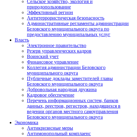
Сельское хозяйство, экология и
природопользование
Эффективный регион
Антитеррористическая безопасность
Административные регламенты администрации
Беловского муниципального округа по
предоставлению муниципальных услуг
Власть
Электронное правительство
Резерв управленческих кадров
Воинский учет
Финансовое управление
Коллегия администрации Беловского
муниципального округа
Публичные доклады заместителей главы
Беловского муниципального округа
Добровольная народная дружина
Кадровое обеспечение
Перечень информационных систем, банков
данных, реестров, регистров, находящихся в
ведении органов местного самоуправления
Беловского муниципального округа
Экономика
Антикризисные меры
Антимонопольный комплаенс