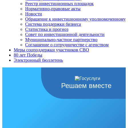
Реестр инвестиционных площадок
Нормативно-правовые акты
Новости
Обращение к инвестиционному уполномоченному
Система поддержки бизнеса
Статистика и прогноз
Совет по инвестиционной деятельности
Муниципально-частное партнерство
Соглашение о сотрудничестве с агенством
Меры соцподдержки участников СВО
80 лет Победы
Электронный бюллетень
Решаем вместе