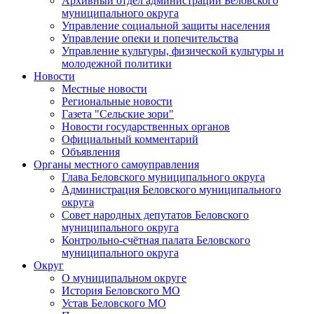
Архивный отдел администрации Беловского
муниципального округа
Управление социальной защиты населения
Управление опеки и попечительства
Управление культуры, физической культуры и
молодежной политики
Новости
Местные новости
Региональные новости
Газета "Сельские зори"
Новости государственных органов
Официальный комментарий
Объявления
Органы местного самоуправления
Глава Беловского муниципального округа
Администрация Беловского муниципального
округа
Совет народных депутатов Беловского
муниципального округа
Контрольно-счётная палата Беловского
муниципального округа
Округ
О муниципальном округе
История Беловского МО
Устав Беловского МО