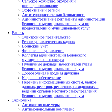
Сельское хозяйство, экология и
природопользование
Эффективный регион
Антитеррористическая безопасность
Административные регламенты администрации
Беловского муниципального округа по
предоставлению муниципальных услуг
Власть
Электронное правительство
Резерв управленческих кадров
Воинский учет
Финансовое управление
Коллегия администрации Беловского
муниципального округа
Публичные доклады заместителей главы
Беловского муниципального округа
Добровольная народная дружина
Кадровое обеспечение
Перечень информационных систем, банков
данных, реестров, регистров, находящихся в
ведении органов местного самоуправления
Беловского муниципального округа
Экономика
Антикризисные меры
Антимонопольный комплаенс