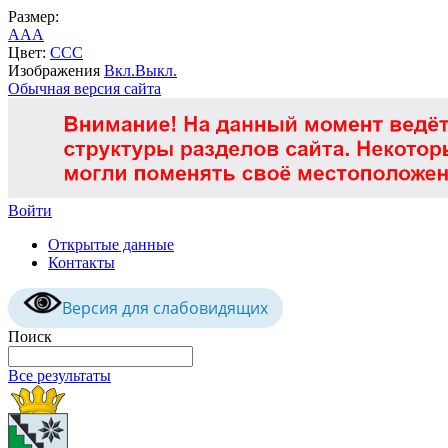
Размер:
A
A
A
Цвет:
C
C
C
Изображения
Вкл.
Выкл.
Обычная версия сайта
Войти
Открытые данные
Контакты
Версия для слабовидящих
Поиск
Все результаты