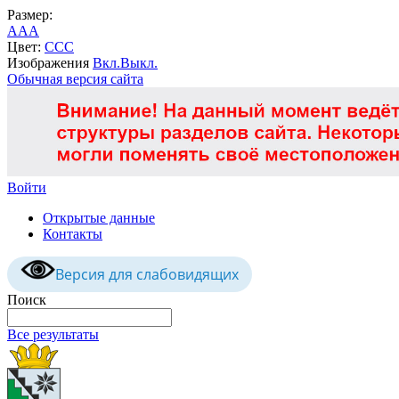
Размер:
A
A
A
Цвет:
C
C
C
Изображения
Вкл.
Выкл.
Обычная версия сайта
Войти
Открытые данные
Контакты
Версия для слабовидящих
Поиск
Все результаты