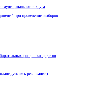
го муниципального округа
динений при проведении выборов
збирательных фондов кандидатов
планируемые к реализации)