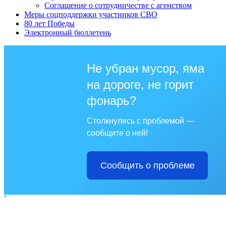
Соглашение о сотрудничестве с агенством
Меры соцподдержки участников СВО
80 лет Победы
Электронный бюллетень
Не убран мусор, яма
на дороге, не горит
фонарь?
Столкнулись с проблемой —
сообщите о ней!
Сообщить о проблеме
`