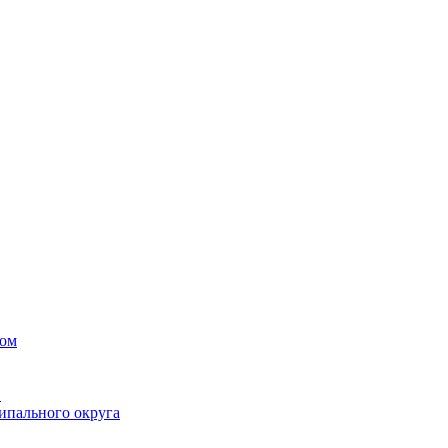
вом
в
ипального округа