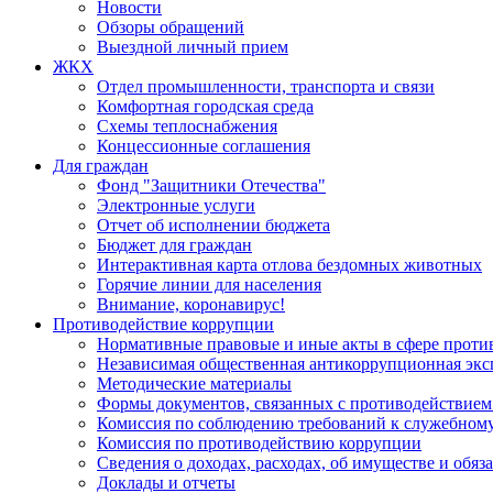
Новости
Обзоры обращений
Выездной личный прием
ЖКХ
Отдел промышленности, транспорта и связи
Комфортная городская среда
Схемы теплоснабжения
Концессионные соглашения
Для граждан
Фонд "Защитники Отечества"
Электронные услуги
Отчет об исполнении бюджета
Бюджет для граждан
Интерактивная карта отлова бездомных животных
Горячие линии для населения
Внимание, коронавирус!
Противодействие коррупции
Нормативные правовые и иные акты в сфере проти
Независимая общественная антикоррупционная экс
Методические материалы
Формы документов, связанных с противодействием
Комиссия по соблюдению требований к служебному
Комиссия по противодействию коррупции
Сведения о доходах, расходах, об имуществе и обяз
Доклады и отчеты