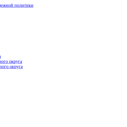
одежной политики
а
ного округа
ного округа