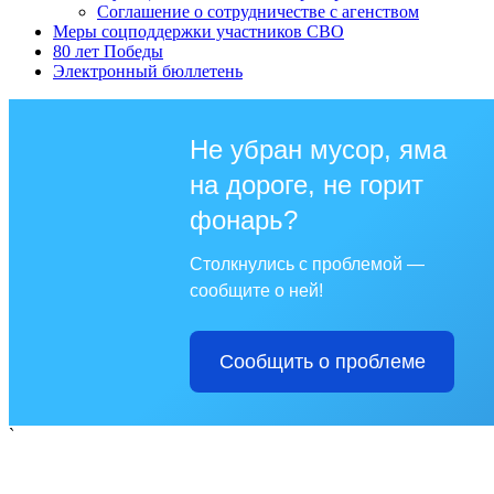
Соглашение о сотрудничестве с агенством
Меры соцподдержки участников СВО
80 лет Победы
Электронный бюллетень
Не убран мусор, яма
на дороге, не горит
фонарь?
Столкнулись с проблемой —
сообщите о ней!
Сообщить о проблеме
`