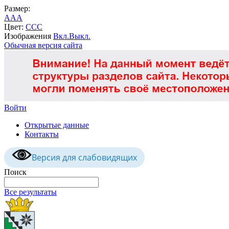
Размер:
A
A
A
Цвет:
C
C
C
Изображения
Вкл.
Выкл.
Обычная версия сайта
Войти
Открытые данные
Контакты
Версия для слабовидящих
Поиск
Все результаты