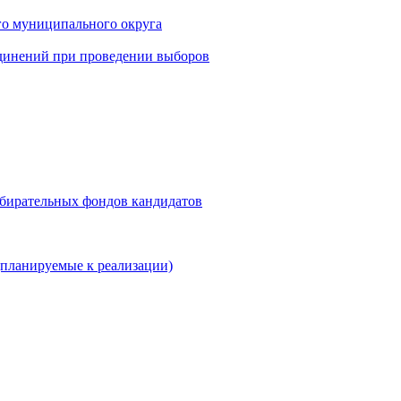
го муниципального округа
динений при проведении выборов
збирательных фондов кандидатов
планируемые к реализации)