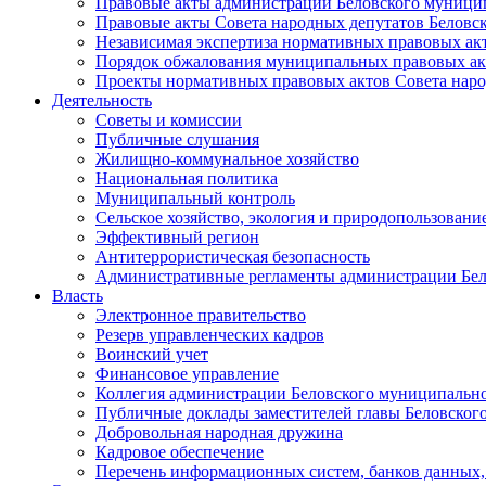
Правовые акты администрации Беловского муници
Правовые акты Совета народных депутатов Беловс
Независимая экспертиза нормативных правовых ак
Порядок обжалования муниципальных правовых ак
Проекты нормативных правовых актов Совета наро
Деятельность
Советы и комиссии
Публичные слушания
Жилищно-коммунальное хозяйство
Национальная политика
Муниципальный контроль
Сельское хозяйство, экология и природопользовани
Эффективный регион
Антитеррористическая безопасность
Административные регламенты администрации Бел
Власть
Электронное правительство
Резерв управленческих кадров
Воинский учет
Финансовое управление
Коллегия администрации Беловского муниципально
Публичные доклады заместителей главы Беловског
Добровольная народная дружина
Кадровое обеспечение
Перечень информационных систем, банков данных, 