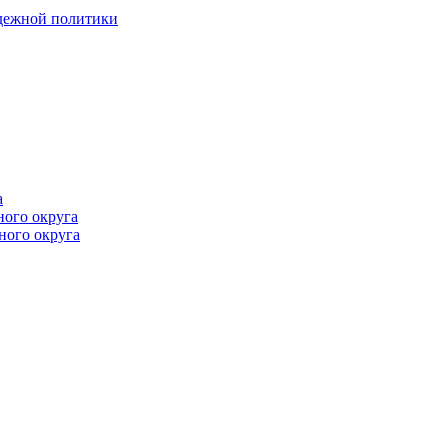
одежной политики
а
ного округа
ного округа