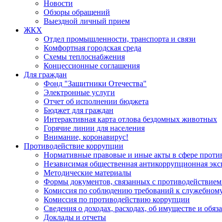
Новости
Обзоры обращений
Выездной личный прием
ЖКХ
Отдел промышленности, транспорта и связи
Комфортная городская среда
Схемы теплоснабжения
Концессионные соглашения
Для граждан
Фонд "Защитники Отечества"
Электронные услуги
Отчет об исполнении бюджета
Бюджет для граждан
Интерактивная карта отлова бездомных животных
Горячие линии для населения
Внимание, коронавирус!
Противодействие коррупции
Нормативные правовые и иные акты в сфере проти
Независимая общественная антикоррупционная экс
Методические материалы
Формы документов, связанных с противодействием
Комиссия по соблюдению требований к служебному
Комиссия по противодействию коррупции
Сведения о доходах, расходах, об имуществе и обяз
Доклады и отчеты