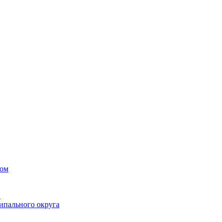
вом
в
ипального округа