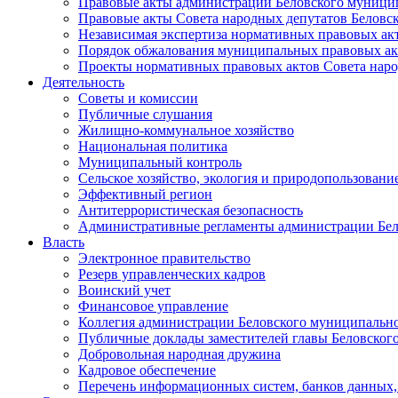
Правовые акты администрации Беловского муници
Правовые акты Совета народных депутатов Беловс
Независимая экспертиза нормативных правовых ак
Порядок обжалования муниципальных правовых ак
Проекты нормативных правовых актов Совета наро
Деятельность
Советы и комиссии
Публичные слушания
Жилищно-коммунальное хозяйство
Национальная политика
Муниципальный контроль
Сельское хозяйство, экология и природопользовани
Эффективный регион
Антитеррористическая безопасность
Административные регламенты администрации Бел
Власть
Электронное правительство
Резерв управленческих кадров
Воинский учет
Финансовое управление
Коллегия администрации Беловского муниципально
Публичные доклады заместителей главы Беловског
Добровольная народная дружина
Кадровое обеспечение
Перечень информационных систем, банков данных, 