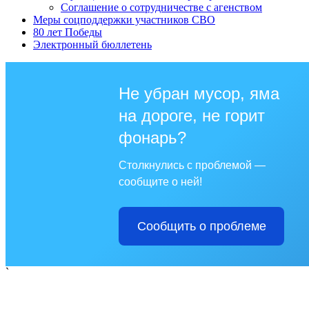
Соглашение о сотрудничестве с агенством
Меры соцподдержки участников СВО
80 лет Победы
Электронный бюллетень
Не убран мусор, яма
на дороге, не горит
фонарь?
Столкнулись с проблемой —
сообщите о ней!
Сообщить о проблеме
`