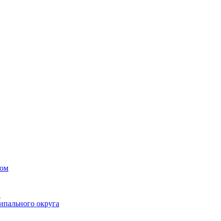
вом
в
ипального округа