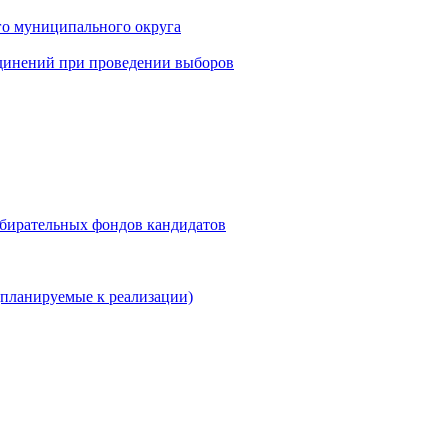
го муниципального округа
динений при проведении выборов
збирательных фондов кандидатов
планируемые к реализации)