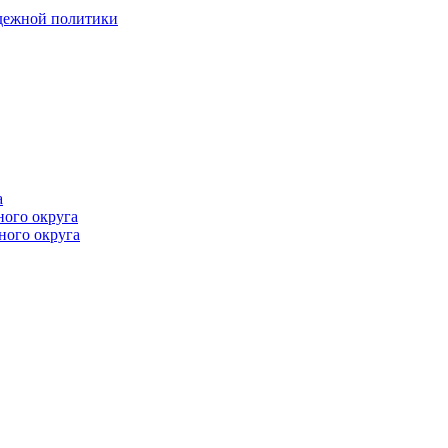
одежной политики
а
ного округа
ного округа