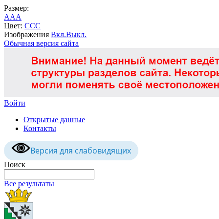
Размер:
A
A
A
Цвет:
C
C
C
Изображения
Вкл.
Выкл.
Обычная версия сайта
Войти
Открытые данные
Контакты
Версия для слабовидящих
Поиск
Все результаты