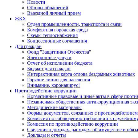
Новости
Обзоры обращений
Выездной личный прием
ЖКХ
Отдел промышленности, транспорта и связи
Комфортная городская среда
Схемы теплоснабжения
Концессионные соглашения
Для граждан
Фонд "Защитники Отечества"
Электронные услуги
Отчет об исполнении бюджета
Бюджет для граждан
Интерактивная карта отлова бездомных животных
Горячие линии для населения
Внимание, коронавирус!
Противодействие коррупции
Нормативные правовые и иные акты в сфере проти
Независимая общественная антикоррупционная экс
Методические материалы
Формы документов, связанных с противодействием
Комиссия по соблюдению требований к служебному
Комиссия по противодействию коррупции
Сведения о доходах, расходах, об имуществе и обяз
Доклады и отчеты