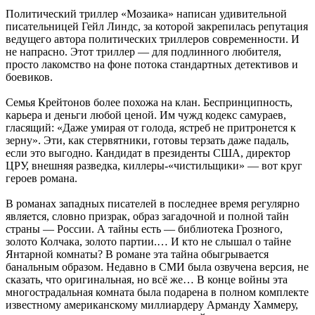
Политический триллер «Мозаика» написан удивительной
писательницей Гейл Линдс, за которой закрепилась репутация
ведущего автора политических триллеров современности. И
не напрасно. Этот триллер — для подлинного любителя,
просто лакомство на фоне потока стандартных детективов и
боевиков.
Семья Крейтонов более похожа на клан. Беспринципность,
карьера и деньги любой ценой. Им чужд кодекс самураев,
гласящий: «Даже умирая от голода, ястреб не притронется к
зерну». Эти, как стервятники, готовы терзать даже падаль,
если это выгодно. Кандидат в президенты США, директор
ЦРУ, внешняя разведка, киллеры-«чистильщики» — вот круг
героев романа.
В романах западных писателей в последнее время регулярно
является, словно призрак, образ загадочной и полной тайн
страны — России. А тайны есть — библиотека Грозного,
золото Колчака, золото партии.… И кто не слышал о тайне
Янтарной комнаты? В романе эта тайна обыгрывается
банальным образом. Недавно в СМИ была озвучена версия, не
сказать, что оригинальная, но всё же… В конце войны эта
многострадальная комната была подарена в полном комплекте
известному американскому миллиардеру Арманду Хаммеру,