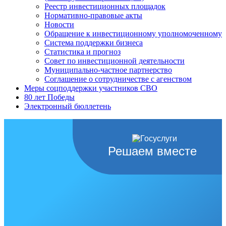
Реестр инвестиционных площадок
Нормативно-правовые акты
Новости
Обращение к инвестиционному уполномоченному
Система поддержки бизнеса
Статистика и прогноз
Совет по инвестиционной деятельности
Муниципально-частное партнерство
Соглашение о сотрудничестве с агенством
Меры соцподдержки участников СВО
80 лет Победы
Электронный бюллетень
Решаем вместе