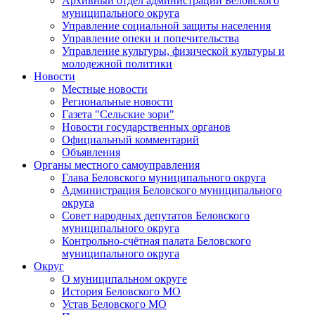
Архивный отдел администрации Беловского
муниципального округа
Управление социальной защиты населения
Управление опеки и попечительства
Управление культуры, физической культуры и
молодежной политики
Новости
Местные новости
Региональные новости
Газета "Сельские зори"
Новости государственных органов
Официальный комментарий
Объявления
Органы местного самоуправления
Глава Беловского муниципального округа
Администрация Беловского муниципального
округа
Совет народных депутатов Беловского
муниципального округа
Контрольно-счётная палата Беловского
муниципального округа
Округ
О муниципальном округе
История Беловского МО
Устав Беловского МО