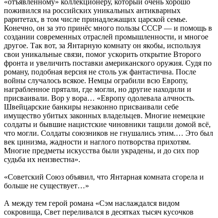
«отъявленному» коллекционеру, который очень хорошо
поживился на российских уникальных антикварных
раритетах, в том числе принадлежащих царской семье.
Конечно, он за это принёс много пользы СССР — и помощь в
создании современных отраслей промышленности, и многое
другое. Так вот, за Янтарную комнату он якобы, используя
свои уникальные связи, помог ускорить открытие Второго
фронта и увеличить поставки американского оружия. Судя по
роману, подобная версия не столь уж фантастична. После
войны случалось всякое. Немцы ограбили всю Европу,
награбленное прятали, где могли, но другие находили и
присваивали. Вор у вора… «Европу одолевала алчность.
Швейцарские банкиры незаконно присваивали себе
имущество убитых законных владельцев. Многие немецкие
солдаты и бывшие нацистские чиновники тащили домой всё,
что могли. Солдаты союзников не гнушались этим.… Это был
век цинизма, жадности и наглого потворства прихотям.
Многие предметы искусства были украдены, и до сих пор
судьба их неизвестна».
«Советский Союз объявил, что Янтарная комната сгорела и
больше не существует…»
А между тем герой романа «Сэм наслаждался видом
сокровища, Свет переливался в десятках тысяч кусочков