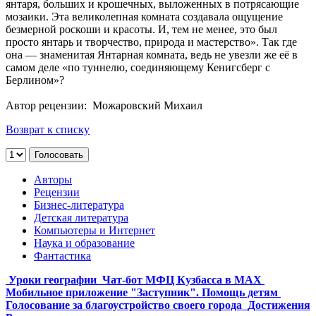
янтаря, больших и крошечных, выложенных в потрясающие
мозаики. Эта великолепная комната создавала ощущение
безмерной роскоши и красоты. И, тем не менее, это был
просто янтарь и творчество, природа и мастерство». Так где
она — знаменитая Янтарная комната, ведь не увезли же её в
самом деле «по туннелю, соединяющему Кенигсберг с
Берлином»?
Автор рецензии: Можаровский Михаил
Возврат к списку
Авторы
Рецензии
Бизнес-литература
Детская литература
Компьютеры и Интернет
Наука и образование
Фантастика
Уроки географии
Чат-бот МФЦ Кузбасса в MAX
Мобильное приложение "Заступник". Помощь детям
Голосование за благоустройство своего города
Достижения