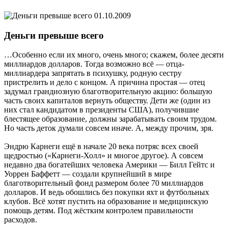
01.10.2009
Деньги превыше всего
…Особенно если их много, очень много; скажем, более десяти
миллиардов долларов. Тогда возможно всё — отца-
миллиардера запрятать в психушку, родную сестру
пристрелить и дело с концом. А причина простая — отец
задумал грандиозную благотворительную акцию: большую
часть своих капиталов вернуть обществу. Дети же (один из
них стал кандидатом в президенты США), получившие
блестящее образование, должны зарабатывать своим трудом.
Но часть деток думали совсем иначе. А, между прочим, зря.
Эндрю Карнеги ещё в начале 20 века потряс всех своей
щедростью («Карнеги-Холл» и многое другое). А совсем
недавно два богатейших человека Америки — Билл Гейтс и
Уоррен Баффетт — создали крупнейший в мире
благотворительный фонд размером более 70 миллиардов
долларов. И ведь обошлись без покупки яхт и футбольных
клубов. Всё хотят пустить на образование и медицинскую
помощь детям. Под жёстким контролем правильности
расходов.