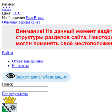
Размер:
A
A
A
Цвет:
C
C
C
Изображения
Вкл.
Выкл.
Обычная версия сайта
Войти
Открытые данные
Контакты
Версия для слабовидящих
Поиск
Все результаты