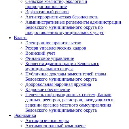
Сельское хозяйство, экология и
природопользование
Эффективный регион
Антитеррористическая безопасность
Административные регламенты администрации
Беловского муниципального округа по
предоставлению муниципальных услуг
Власть
Электронное правительство
Резерв управленческих кадров
Воинский учет
Финансовое управление
Коллегия администрации Беловского
муниципального округа
Публичные доклады заместителей главы
Беловского муниципального округа
Добровольная народная дружина
Кадровое обеспечение
Перечень информационных систем, банков
данных, реестров, регистров, находящихся в
ведении органов местного самоуправления
Беловского муниципального округа
Экономика
Антикризисные меры
Антимонопольный комплаенс