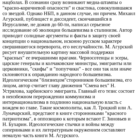
нацболах. В сознании сразу возникают медиа-штампы о
"красно-коричневой опасности" и свастика, совокупившаяся
со звездой. Однако НБП, в данном случае, ни причем. Михаил
Агурский, публицист и диссидент, скончавшийся в
Иерусалиме, не дожив до 60-ти, написал серьезное
исследование об эволюции большевизма в сталинизм. Автор
приводит солидные аргументы и факты в защиту своей
концепции о национальном, исконно русском характере
свершившегося переворота, его неслучайности. М. Агурский
рисует внушительную картину массовой поддержки
"красных" ее вчерашними врагами. Черносотенцы и эсеры,
царские генералы и колчаковские министры, эмигранты или
церковники, "скифы" и "попутчики" - все они так или иначе
склоняются к оправданию народного большевизма.
Идеологическим "близнецом"сторонников большевизма, его
лицом, автор считает главу движения "Смена вех" Н.
Устрялова, харбинского эмигранта. Главный его тезис состоит
в неизбежном перерождении коммунизма и
интернационализма в подлинно национальную власть с
вождем во главе. Такие космополиты, как Л. Троцкий или А.
Луначарский, предстают в книге сторонниками "красного
патриотизма", в оппозицию к которым встают Г. Зиновьев и
Н. Бухарин. Идеологические стычки и войны между
соперниками и их литературным окружением составляют
немалую часть книги М. Агурского.