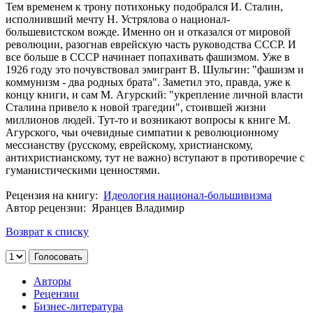
Тем временем к трону потихоньку подобрался И. Сталин,
исполнивший мечту Н. Устрялова о национал-
большевистском вожде. Именно он и отказался от мировой
революции, разогнав еврейскую часть руководства СССР. И
все больше в СССР начинает попахивать фашизмом. Уже в
1926 году это почувствовал эмигрант В. Шульгин: "фашизм и
коммунизм - два родных брата". Заметил это, правда, уже к
концу книги, и сам М. Агурский: "укрепление личной власти
Сталина привело к новой трагедии", стоившей жизни
миллионов людей. Тут-то и возникают вопросы к книге М.
Агурского, чьи очевидные симпатии к революционному
мессианству (русскому, еврейскому, христианскому,
антихристианскому, тут не важно) вступают в противоречие с
гуманистическими ценностями.
Рецензия на книгу:
Идеология национал-большивизма
Автор рецензии: Яранцев Владимир
Возврат к списку
Авторы
Рецензии
Бизнес-литература