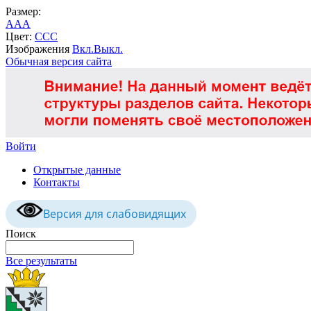
Размер:
A
A
A
Цвет:
C
C
C
Изображения
Вкл.
Выкл.
Обычная версия сайта
Войти
Открытые данные
Контакты
Версия для слабовидящих
Поиск
Все результаты