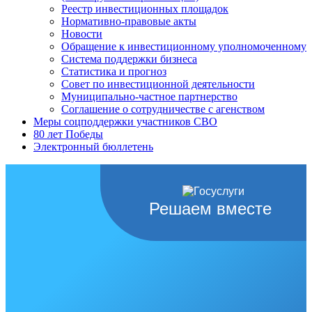
Реестр инвестиционных площадок
Нормативно-правовые акты
Новости
Обращение к инвестиционному уполномоченному
Система поддержки бизнеса
Статистика и прогноз
Совет по инвестиционной деятельности
Муниципально-частное партнерство
Соглашение о сотрудничестве с агенством
Меры соцподдержки участников СВО
80 лет Победы
Электронный бюллетень
Решаем вместе