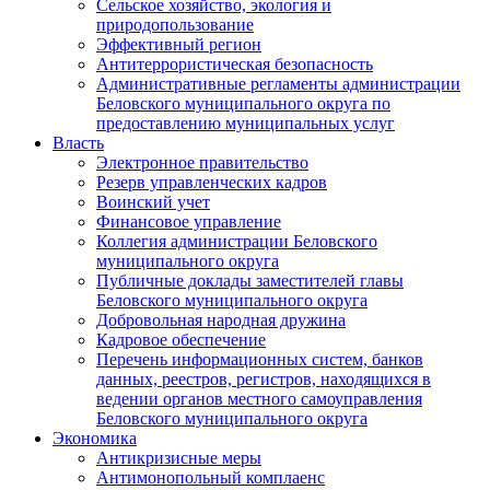
Сельское хозяйство, экология и
природопользование
Эффективный регион
Антитеррористическая безопасность
Административные регламенты администрации
Беловского муниципального округа по
предоставлению муниципальных услуг
Власть
Электронное правительство
Резерв управленческих кадров
Воинский учет
Финансовое управление
Коллегия администрации Беловского
муниципального округа
Публичные доклады заместителей главы
Беловского муниципального округа
Добровольная народная дружина
Кадровое обеспечение
Перечень информационных систем, банков
данных, реестров, регистров, находящихся в
ведении органов местного самоуправления
Беловского муниципального округа
Экономика
Антикризисные меры
Антимонопольный комплаенс