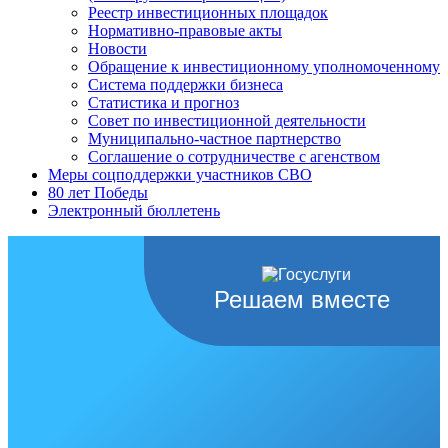
Реестр инвестиционных площадок
Нормативно-правовые акты
Новости
Обращение к инвестиционному уполномоченному
Система поддержки бизнеса
Статистика и прогноз
Совет по инвестиционной деятельности
Муниципально-частное партнерство
Соглашение о сотрудничестве с агенством
Меры соцподдержки участников СВО
80 лет Победы
Электронный бюллетень
Решаем вместе