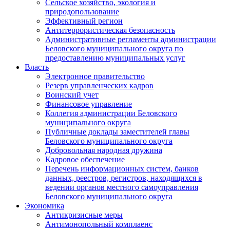
Сельское хозяйство, экология и
природопользование
Эффективный регион
Антитеррористическая безопасность
Административные регламенты администрации
Беловского муниципального округа по
предоставлению муниципальных услуг
Власть
Электронное правительство
Резерв управленческих кадров
Воинский учет
Финансовое управление
Коллегия администрации Беловского
муниципального округа
Публичные доклады заместителей главы
Беловского муниципального округа
Добровольная народная дружина
Кадровое обеспечение
Перечень информационных систем, банков
данных, реестров, регистров, находящихся в
ведении органов местного самоуправления
Беловского муниципального округа
Экономика
Антикризисные меры
Антимонопольный комплаенс