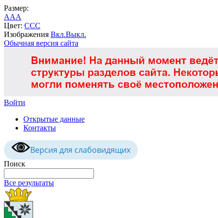
Размер:
A
A
A
Цвет:
C
C
C
Изображения
Вкл.
Выкл.
Обычная версия сайта
Войти
Открытые данные
Контакты
Версия для слабовидящих
Поиск
Все результаты