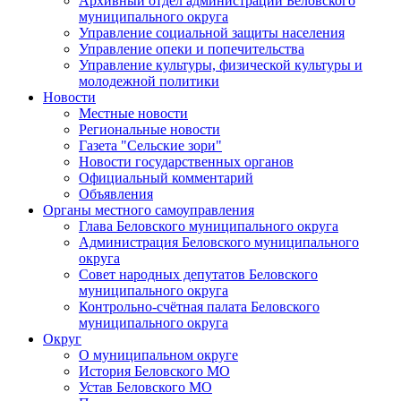
Архивный отдел администрации Беловского
муниципального округа
Управление социальной защиты населения
Управление опеки и попечительства
Управление культуры, физической культуры и
молодежной политики
Новости
Местные новости
Региональные новости
Газета "Сельские зори"
Новости государственных органов
Официальный комментарий
Объявления
Органы местного самоуправления
Глава Беловского муниципального округа
Администрация Беловского муниципального
округа
Совет народных депутатов Беловского
муниципального округа
Контрольно-счётная палата Беловского
муниципального округа
Округ
О муниципальном округе
История Беловского МО
Устав Беловского МО