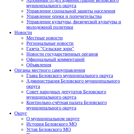
Архивный отдел администрации Беловского
муниципального округа
Управление социальной защиты населения
Управление опеки и попечительства
Управление культуры, физической культуры и
молодежной политики
Новости
Местные новости
Региональные новости
Газета "Сельские зори"
Новости государственных органов
Официальный комментарий
Объявления
Органы местного самоуправления
Глава Беловского муниципального округа
Администрация Беловского муниципального
округа
Совет народных депутатов Беловского
муниципального округа
Контрольно-счётная палата Беловского
муниципального округа
Округ
О муниципальном округе
История Беловского МО
Устав Беловского МО