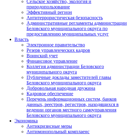
Сельское хозяйство, экология и
природопользование
Эффективный регион
Антитеррористическая безопасность
Административные регламенты администрации
Беловского муниципального округа по
предоставлению муниципальных услуг
Власть
Электронное правительство
Резерв управленческих кадров
Воинский учет
Финансовое управление
Коллегия администрации Беловского
муниципального округа
Публичные доклады заместителей главы
Беловского муниципального округа
Добровольная народная дружина
Кадровое обеспечение
Перечень информационных систем, банков
данных, реестров, регистров, находящихся в
ведении органов местного самоуправления
Беловского муниципального округа
Экономика
Антикризисные меры
Антимонопольный комплаенс