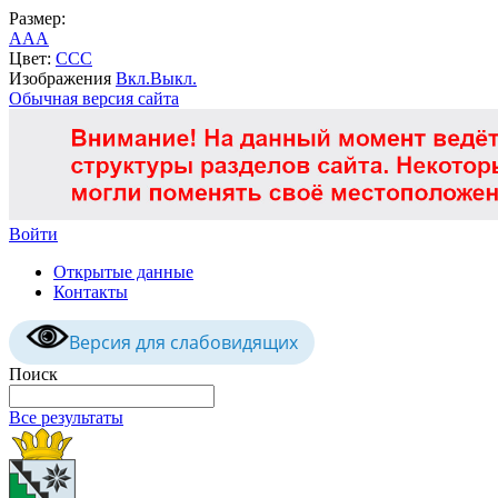
Размер:
A
A
A
Цвет:
C
C
C
Изображения
Вкл.
Выкл.
Обычная версия сайта
Войти
Открытые данные
Контакты
Версия для слабовидящих
Поиск
Все результаты