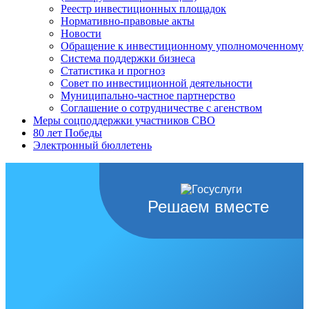
Реестр инвестиционных площадок
Нормативно-правовые акты
Новости
Обращение к инвестиционному уполномоченному
Система поддержки бизнеса
Статистика и прогноз
Совет по инвестиционной деятельности
Муниципально-частное партнерство
Соглашение о сотрудничестве с агенством
Меры соцподдержки участников СВО
80 лет Победы
Электронный бюллетень
Решаем вместе