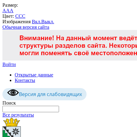
Размер:
A
A
A
Цвет:
C
C
C
Изображения
Вкл.
Выкл.
Обычная версия сайта
Войти
Открытые данные
Контакты
Версия для слабовидящих
Поиск
Все результаты