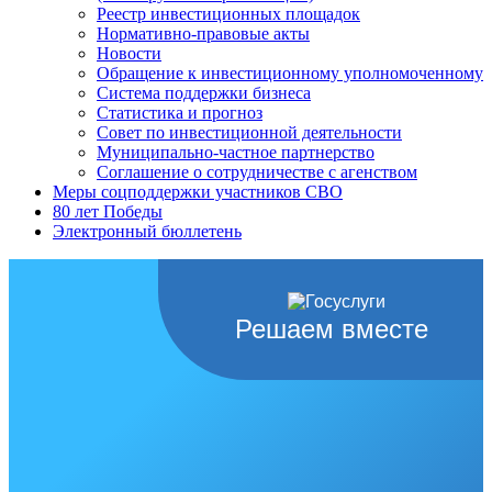
Реестр инвестиционных площадок
Нормативно-правовые акты
Новости
Обращение к инвестиционному уполномоченному
Система поддержки бизнеса
Статистика и прогноз
Совет по инвестиционной деятельности
Муниципально-частное партнерство
Соглашение о сотрудничестве с агенством
Меры соцподдержки участников СВО
80 лет Победы
Электронный бюллетень
Решаем вместе