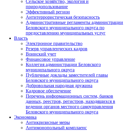
Сельское хозяйство, экология и
природопользование
Эффективный регион
Антитеррористическая безопасность
Административные регламенты администрации
Беловского муниципального округа по
предоставлению муниципальных услуг
Власть
Электронное правительство
Резерв управленческих кадров
Воинский учет
Финансовое управление
Коллегия администрации Беловского
муниципального округа
Публичные доклады заместителей главы
Беловского муниципального округа
Добровольная народная дружина
Кадровое обеспечение
Перечень информационных систем, банков
данных, реестров, регистров, находящихся в
ведении органов местного самоуправления
Беловского муниципального округа
Экономика
Антикризисные меры
Антимонопольный комплаенс