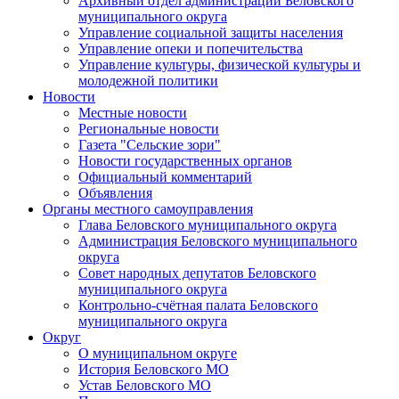
Архивный отдел администрации Беловского
муниципального округа
Управление социальной защиты населения
Управление опеки и попечительства
Управление культуры, физической культуры и
молодежной политики
Новости
Местные новости
Региональные новости
Газета "Сельские зори"
Новости государственных органов
Официальный комментарий
Объявления
Органы местного самоуправления
Глава Беловского муниципального округа
Администрация Беловского муниципального
округа
Совет народных депутатов Беловского
муниципального округа
Контрольно-счётная палата Беловского
муниципального округа
Округ
О муниципальном округе
История Беловского МО
Устав Беловского МО