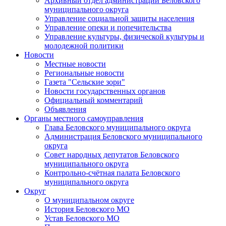
Архивный отдел администрации Беловского
муниципального округа
Управление социальной защиты населения
Управление опеки и попечительства
Управление культуры, физической культуры и
молодежной политики
Новости
Местные новости
Региональные новости
Газета "Сельские зори"
Новости государственных органов
Официальный комментарий
Объявления
Органы местного самоуправления
Глава Беловского муниципального округа
Администрация Беловского муниципального
округа
Совет народных депутатов Беловского
муниципального округа
Контрольно-счётная палата Беловского
муниципального округа
Округ
О муниципальном округе
История Беловского МО
Устав Беловского МО