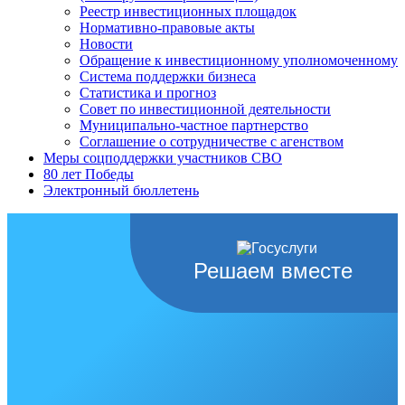
Реестр инвестиционных площадок
Нормативно-правовые акты
Новости
Обращение к инвестиционному уполномоченному
Система поддержки бизнеса
Статистика и прогноз
Совет по инвестиционной деятельности
Муниципально-частное партнерство
Соглашение о сотрудничестве с агенством
Меры соцподдержки участников СВО
80 лет Победы
Электронный бюллетень
Решаем вместе