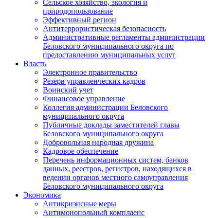
Сельское хозяйство, экология и
природопользование
Эффективный регион
Антитеррористическая безопасность
Административные регламенты администрации
Беловского муниципального округа по
предоставлению муниципальных услуг
Власть
Электронное правительство
Резерв управленческих кадров
Воинский учет
Финансовое управление
Коллегия администрации Беловского
муниципального округа
Публичные доклады заместителей главы
Беловского муниципального округа
Добровольная народная дружина
Кадровое обеспечение
Перечень информационных систем, банков
данных, реестров, регистров, находящихся в
ведении органов местного самоуправления
Беловского муниципального округа
Экономика
Антикризисные меры
Антимонопольный комплаенс