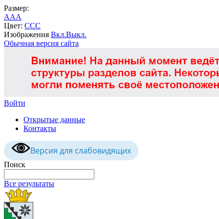
Размер:
A
A
A
Цвет:
C
C
C
Изображения
Вкл.
Выкл.
Обычная версия сайта
Войти
Открытые данные
Контакты
Версия для слабовидящих
Поиск
Все результаты