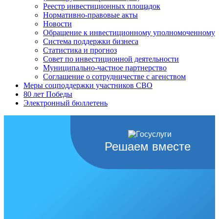
Реестр инвестиционных площадок
Нормативно-правовые акты
Новости
Обращение к инвестиционному уполномоченному
Система поддержки бизнеса
Статистика и прогноз
Совет по инвестиционной деятельности
Муниципально-частное партнерство
Соглашение о сотрудничестве с агенством
Меры соцподдержки участников СВО
80 лет Победы
Электронный бюллетень
Решаем вместе