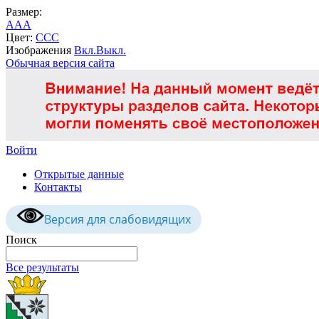
Размер:
A
A
A
Цвет:
C
C
C
Изображения
Вкл.
Выкл.
Обычная версия сайта
Войти
Открытые данные
Контакты
Версия для слабовидящих
Поиск
Все результаты