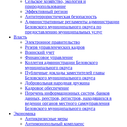
Сельское хозяйство, экология и
природопользование
Эффективный регион
Антитеррористическая безопасность
Административные регламенты администрации
Беловского муниципального округа по
предоставлению муниципальных услуг
Власть
Электронное правительство
Резерв управленческих кадров
Воинский учет
Финансовое управление
Коллегия администрации Беловского
муниципального округа
Публичные доклады заместителей главы
Беловского муниципального округа
Добровольная народная дружина
Кадровое обеспечение
Перечень информационных систем, банков
данных, реестров, регистров, находящихся в
ведении органов местного самоуправления
Беловского муниципального округа
Экономика
Антикризисные меры
Антимонопольный комплаенс