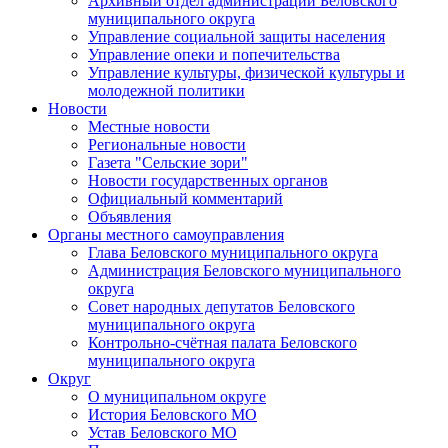
Архивный отдел администрации Беловского
муниципального округа
Управление социальной защиты населения
Управление опеки и попечительства
Управление культуры, физической культуры и
молодежной политики
Новости
Местные новости
Региональные новости
Газета "Сельские зори"
Новости государственных органов
Официальный комментарий
Объявления
Органы местного самоуправления
Глава Беловского муниципального округа
Администрация Беловского муниципального
округа
Совет народных депутатов Беловского
муниципального округа
Контрольно-счётная палата Беловского
муниципального округа
Округ
О муниципальном округе
История Беловского МО
Устав Беловского МО