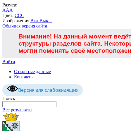
Размер:
A
A
A
Цвет:
C
C
C
Изображения
Вкл.
Выкл.
Обычная версия сайта
Войти
Открытые данные
Контакты
Версия для слабовидящих
Поиск
Все результаты