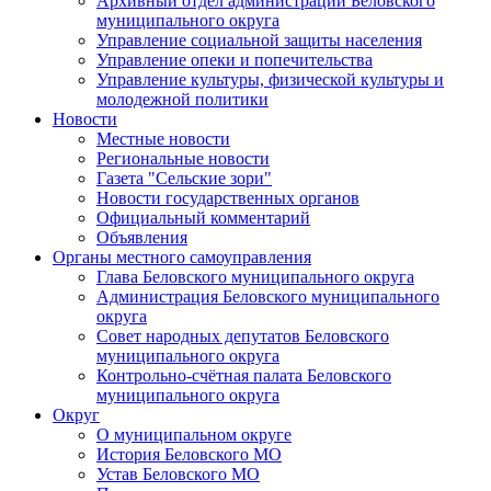
Архивный отдел администрации Беловского
муниципального округа
Управление социальной защиты населения
Управление опеки и попечительства
Управление культуры, физической культуры и
молодежной политики
Новости
Местные новости
Региональные новости
Газета "Сельские зори"
Новости государственных органов
Официальный комментарий
Объявления
Органы местного самоуправления
Глава Беловского муниципального округа
Администрация Беловского муниципального
округа
Совет народных депутатов Беловского
муниципального округа
Контрольно-счётная палата Беловского
муниципального округа
Округ
О муниципальном округе
История Беловского МО
Устав Беловского МО