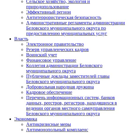
Сельское хозяйство, экология и
природопользование
Эффективный регион
Антитеррористическая безопасность
Административные регламенты администрации
Беловского муниципального округа по
предоставлению муниципальных услуг
Власть
Электронное правительство
Резерв управленческих кадров
Воинский учет
Финансовое управление
Коллегия администрации Беловского
муниципального округа
Публичные доклады заместителей главы
Беловского муниципального округа
Добровольная народная дружина
Кадровое обеспечение
Перечень информационных систем, банков
данных, реестров, регистров, находящихся в
ведении органов местного самоуправления
Беловского муниципального округа
Экономика
Антикризисные меры
Антимонопольный комплаенс