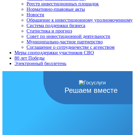
Реестр инвестиционных площадок
Нормативно-правовые акты
Новости
Обращение к инвестиционному уполномоченному
Система поддержки бизнеса
Статистика и прогноз
Совет по инвестиционной деятельности
Муниципально-частное партнерство
Соглашение о сотрудничестве с агенством
Меры соцподдержки участников СВО
80 лет Победы
Электронный бюллетень
Решаем вместе