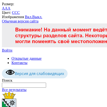
Размер:
A
A
A
Цвет:
C
C
C
Изображения
Вкл.
Выкл.
Обычная версия сайта
Войти
Открытые данные
Контакты
Версия для слабовидящих
Поиск
Все результаты