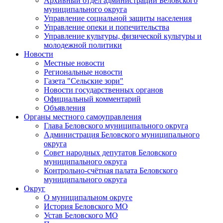
Архивный отдел администрации Беловского
муниципального округа
Управление социальной защиты населения
Управление опеки и попечительства
Управление культуры, физической культуры и
молодежной политики
Новости
Местные новости
Региональные новости
Газета "Сельские зори"
Новости государственных органов
Официальный комментарий
Объявления
Органы местного самоуправления
Глава Беловского муниципального округа
Администрация Беловского муниципального
округа
Совет народных депутатов Беловского
муниципального округа
Контрольно-счётная палата Беловского
муниципального округа
Округ
О муниципальном округе
История Беловского МО
Устав Беловского МО