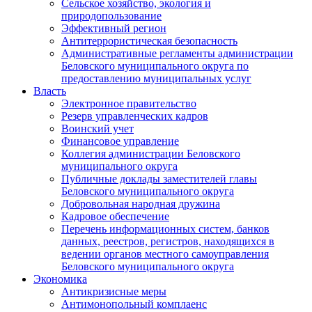
Сельское хозяйство, экология и
природопользование
Эффективный регион
Антитеррористическая безопасность
Административные регламенты администрации
Беловского муниципального округа по
предоставлению муниципальных услуг
Власть
Электронное правительство
Резерв управленческих кадров
Воинский учет
Финансовое управление
Коллегия администрации Беловского
муниципального округа
Публичные доклады заместителей главы
Беловского муниципального округа
Добровольная народная дружина
Кадровое обеспечение
Перечень информационных систем, банков
данных, реестров, регистров, находящихся в
ведении органов местного самоуправления
Беловского муниципального округа
Экономика
Антикризисные меры
Антимонопольный комплаенс