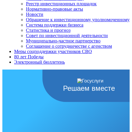
Реестр инвестиционных площадок
Нормативно-правовые акты
Новости
Обращение к инвестиционному уполномоченному
Система поддержки бизнеса
Статистика и прогноз
Совет по инвестиционной деятельности
Муниципально-частное партнерство
Соглашение о сотрудничестве с агенством
Меры соцподдержки участников СВО
80 лет Победы
Электронный бюллетень
Решаем вместе