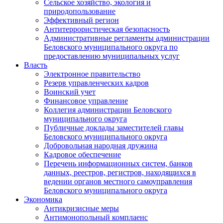
Сельское хозяйство, экология и
природопользование
Эффективный регион
Антитеррористическая безопасность
Административные регламенты администрации
Беловского муниципального округа по
предоставлению муниципальных услуг
Власть
Электронное правительство
Резерв управленческих кадров
Воинский учет
Финансовое управление
Коллегия администрации Беловского
муниципального округа
Публичные доклады заместителей главы
Беловского муниципального округа
Добровольная народная дружина
Кадровое обеспечение
Перечень информационных систем, банков
данных, реестров, регистров, находящихся в
ведении органов местного самоуправления
Беловского муниципального округа
Экономика
Антикризисные меры
Антимонопольный комплаенс