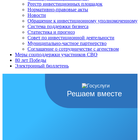
Реестр инвестиционных площадок
Нормативно-правовые акты
Новости
Обращение к инвестиционному уполномоченному
Система поддержки бизнеса
Статистика и прогноз
Совет по инвестиционной деятельности
Муниципально-частное партнерство
Соглашение о сотрудничестве с агенством
Меры соцподдержки участников СВО
80 лет Победы
Электронный бюллетень
Решаем вместе