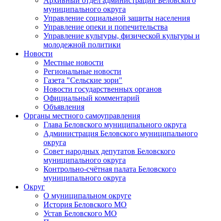
Архивный отдел администрации Беловского
муниципального округа
Управление социальной защиты населения
Управление опеки и попечительства
Управление культуры, физической культуры и
молодежной политики
Новости
Местные новости
Региональные новости
Газета "Сельские зори"
Новости государственных органов
Официальный комментарий
Объявления
Органы местного самоуправления
Глава Беловского муниципального округа
Администрация Беловского муниципального
округа
Совет народных депутатов Беловского
муниципального округа
Контрольно-счётная палата Беловского
муниципального округа
Округ
О муниципальном округе
История Беловского МО
Устав Беловского МО