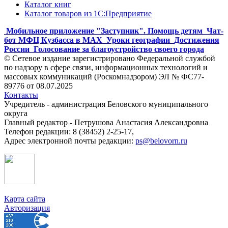
Каталог книг
Каталог товаров из 1С:Предприятие
Мобильное приложение "Заступник". Помощь детям
Чат-
бот МФЦ Кузбасса в MAX
Уроки географии
Достижения
России
Голосование за благоустройство своего города
© Сетевое издание зарегистрировано Федеральной службой
по надзору в сфере связи, информационных технологий и
массовых коммуникаций (Роскомнадзором) ЭЛ № ФС77-
89776 от 08.07.2025
Контакты
Учредитель - администрация Беловского муниципального
округа
Главный редактор - Петрушова Анастасия Александровна
Телефон редакции: 8 (38452) 2-25-17,
Адрес электронной почты редакции:
ps@belovorn.ru
Карта сайта
Авторизация