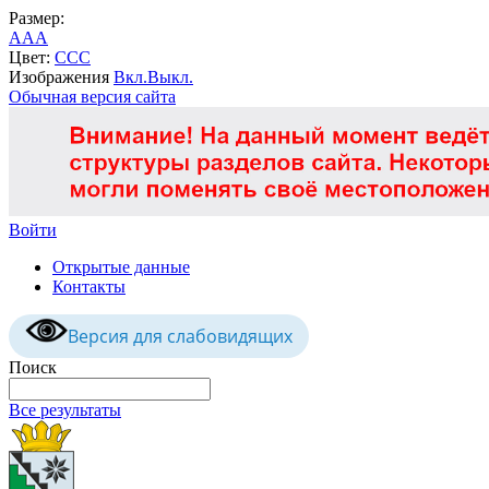
Размер:
A
A
A
Цвет:
C
C
C
Изображения
Вкл.
Выкл.
Обычная версия сайта
Войти
Открытые данные
Контакты
Версия для слабовидящих
Поиск
Все результаты