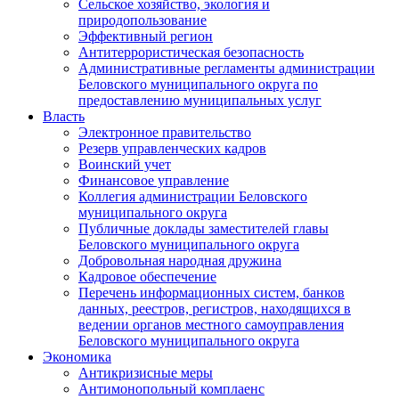
Сельское хозяйство, экология и
природопользование
Эффективный регион
Антитеррористическая безопасность
Административные регламенты администрации
Беловского муниципального округа по
предоставлению муниципальных услуг
Власть
Электронное правительство
Резерв управленческих кадров
Воинский учет
Финансовое управление
Коллегия администрации Беловского
муниципального округа
Публичные доклады заместителей главы
Беловского муниципального округа
Добровольная народная дружина
Кадровое обеспечение
Перечень информационных систем, банков
данных, реестров, регистров, находящихся в
ведении органов местного самоуправления
Беловского муниципального округа
Экономика
Антикризисные меры
Антимонопольный комплаенс