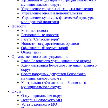
Архивный отдел администрации Беловского
муниципального округа
Управление социальной защиты населения
Управление опеки и попечительства
Управление культуры, физической культуры и
молодежной политики
Новости
Местные новости
Региональные новости
Газета "Сельские зори"
Новости государственных органов
Официальный комментарий
Объявления
Органы местного самоуправления
Глава Беловского муниципального округа
Администрация Беловского муниципального
округа
Совет народных депутатов Беловского
муниципального округа
Контрольно-счётная палата Беловского
муниципального округа
Округ
О муниципальном округе
История Беловского МО
Устав Беловского МО