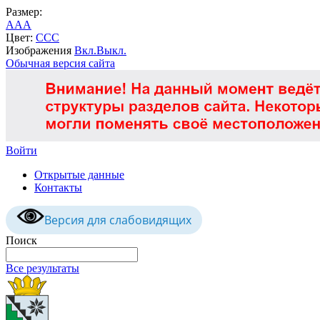
Размер:
A
A
A
Цвет:
C
C
C
Изображения
Вкл.
Выкл.
Обычная версия сайта
Войти
Открытые данные
Контакты
Версия для слабовидящих
Поиск
Все результаты