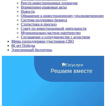
Реестр инвестиционных площадок
Нормативно-правовые акты
Новости
Обращение к инвестиционному уполномоченному
Система поддержки бизнеса
Статистика и прогноз
Совет по инвестиционной деятельности
Муниципально-частное партнерство
Соглашение о сотрудничестве с агенством
Меры соцподдержки участников СВО
80 лет Победы
Электронный бюллетень
Решаем вместе