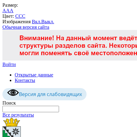
Размер:
A
A
A
Цвет:
C
C
C
Изображения
Вкл.
Выкл.
Обычная версия сайта
Войти
Открытые данные
Контакты
Версия для слабовидящих
Поиск
Все результаты