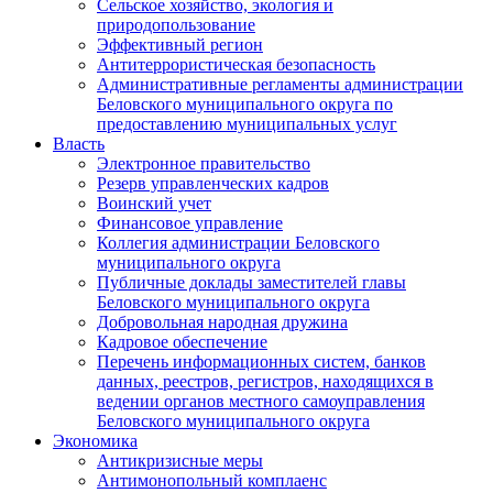
Сельское хозяйство, экология и
природопользование
Эффективный регион
Антитеррористическая безопасность
Административные регламенты администрации
Беловского муниципального округа по
предоставлению муниципальных услуг
Власть
Электронное правительство
Резерв управленческих кадров
Воинский учет
Финансовое управление
Коллегия администрации Беловского
муниципального округа
Публичные доклады заместителей главы
Беловского муниципального округа
Добровольная народная дружина
Кадровое обеспечение
Перечень информационных систем, банков
данных, реестров, регистров, находящихся в
ведении органов местного самоуправления
Беловского муниципального округа
Экономика
Антикризисные меры
Антимонопольный комплаенс