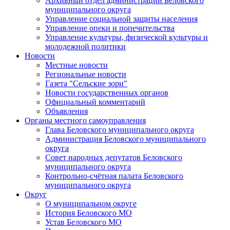
Архивный отдел администрации Беловского
муниципального округа
Управление социальной защиты населения
Управление опеки и попечительства
Управление культуры, физической культуры и
молодежной политики
Новости
Местные новости
Региональные новости
Газета "Сельские зори"
Новости государственных органов
Официальный комментарий
Объявления
Органы местного самоуправления
Глава Беловского муниципального округа
Администрация Беловского муниципального
округа
Совет народных депутатов Беловского
муниципального округа
Контрольно-счётная палата Беловского
муниципального округа
Округ
О муниципальном округе
История Беловского МО
Устав Беловского МО