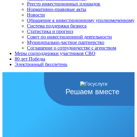
Реестр инвестиционных площадок
Нормативно-правовые акты
Новости
Обращение к инвестиционному уполномоченному
Система поддержки бизнеса
Статистика и прогноз
Совет по инвестиционной деятельности
Муниципально-частное партнерство
Соглашение о сотрудничестве с агенством
Меры соцподдержки участников СВО
80 лет Победы
Электронный бюллетень
Решаем вместе