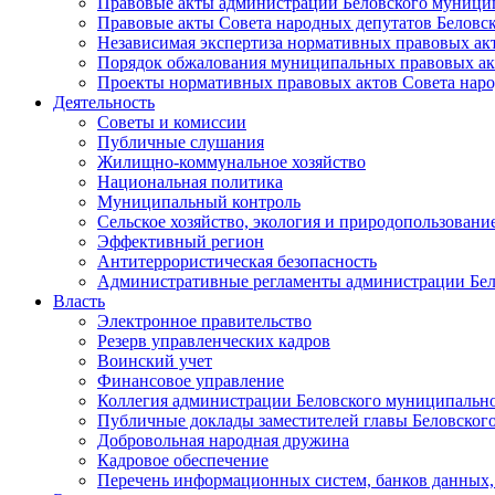
Правовые акты администрации Беловского муници
Правовые акты Совета народных депутатов Беловс
Независимая экспертиза нормативных правовых ак
Порядок обжалования муниципальных правовых ак
Проекты нормативных правовых актов Совета наро
Деятельность
Советы и комиссии
Публичные слушания
Жилищно-коммунальное хозяйство
Национальная политика
Муниципальный контроль
Сельское хозяйство, экология и природопользовани
Эффективный регион
Антитеррористическая безопасность
Административные регламенты администрации Бел
Власть
Электронное правительство
Резерв управленческих кадров
Воинский учет
Финансовое управление
Коллегия администрации Беловского муниципально
Публичные доклады заместителей главы Беловског
Добровольная народная дружина
Кадровое обеспечение
Перечень информационных систем, банков данных, 