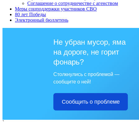
Соглашение о сотрудничестве с агенством
Меры соцподдержки участников СВО
80 лет Победы
Электронный бюллетень
Не убран мусор, яма
на дороге, не горит
фонарь?
Столкнулись с проблемой —
сообщите о ней!
Сообщить о проблеме
`