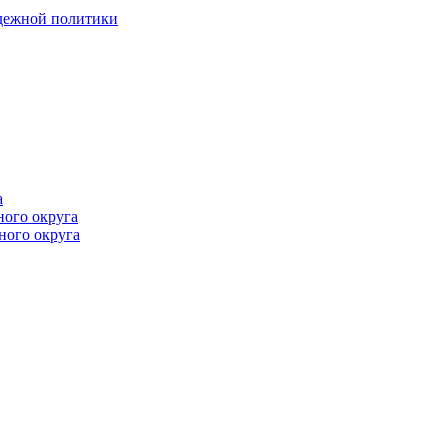
одежной политики
а
ного округа
ного округа