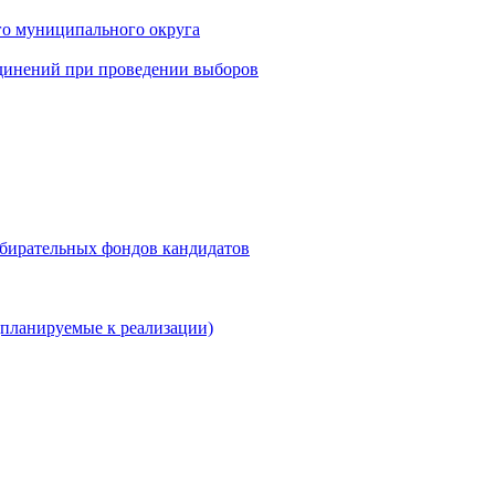
го муниципального округа
динений при проведении выборов
збирательных фондов кандидатов
планируемые к реализации)