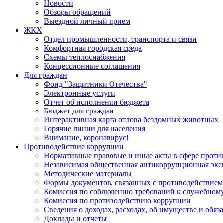
Новости
Обзоры обращений
Выездной личный прием
ЖКХ
Отдел промышленности, транспорта и связи
Комфортная городская среда
Схемы теплоснабжения
Концессионные соглашения
Для граждан
Фонд "Защитники Отечества"
Электронные услуги
Отчет об исполнении бюджета
Бюджет для граждан
Интерактивная карта отлова бездомных животных
Горячие линии для населения
Внимание, коронавирус!
Противодействие коррупции
Нормативные правовые и иные акты в сфере проти
Независимая общественная антикоррупционная экс
Методические материалы
Формы документов, связанных с противодействием
Комиссия по соблюдению требований к служебному
Комиссия по противодействию коррупции
Сведения о доходах, расходах, об имуществе и обяз
Доклады и отчеты