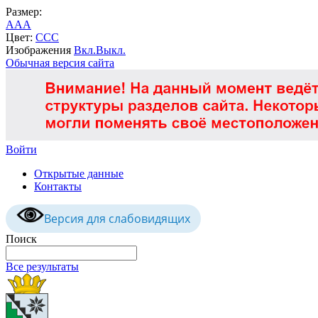
Размер:
A
A
A
Цвет:
C
C
C
Изображения
Вкл.
Выкл.
Обычная версия сайта
Войти
Открытые данные
Контакты
Версия для слабовидящих
Поиск
Все результаты