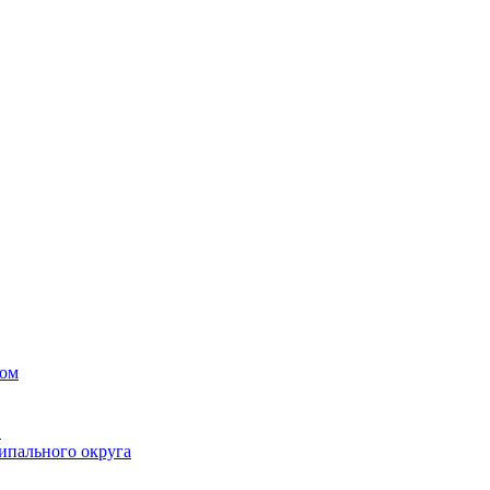
вом
в
ипального округа