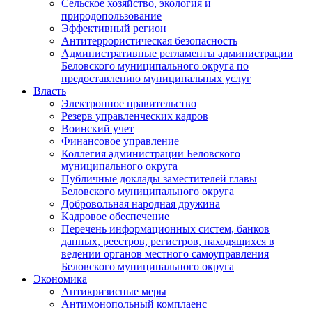
Сельское хозяйство, экология и
природопользование
Эффективный регион
Антитеррористическая безопасность
Административные регламенты администрации
Беловского муниципального округа по
предоставлению муниципальных услуг
Власть
Электронное правительство
Резерв управленческих кадров
Воинский учет
Финансовое управление
Коллегия администрации Беловского
муниципального округа
Публичные доклады заместителей главы
Беловского муниципального округа
Добровольная народная дружина
Кадровое обеспечение
Перечень информационных систем, банков
данных, реестров, регистров, находящихся в
ведении органов местного самоуправления
Беловского муниципального округа
Экономика
Антикризисные меры
Антимонопольный комплаенс