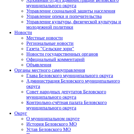
Архивный отдел администрации Беловского
муниципального округа
Управление социальной защиты населения
Управление опеки и попечительства
Управление культуры, физической культуры и
молодежной политики
Новости
Местные новости
Региональные новости
Газета "Сельские зори"
Новости государственных органов
Официальный комментарий
Объявления
Органы местного самоуправления
Глава Беловского муниципального округа
Администрация Беловского муниципального
округа
Совет народных депутатов Беловского
муниципального округа
Контрольно-счётная палата Беловского
муниципального округа
Округ
О муниципальном округе
История Беловского МО
Устав Беловского МО