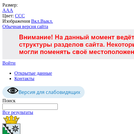
Размер:
A
A
A
Цвет:
C
C
C
Изображения
Вкл.
Выкл.
Обычная версия сайта
Войти
Открытые данные
Контакты
Версия для слабовидящих
Поиск
Все результаты