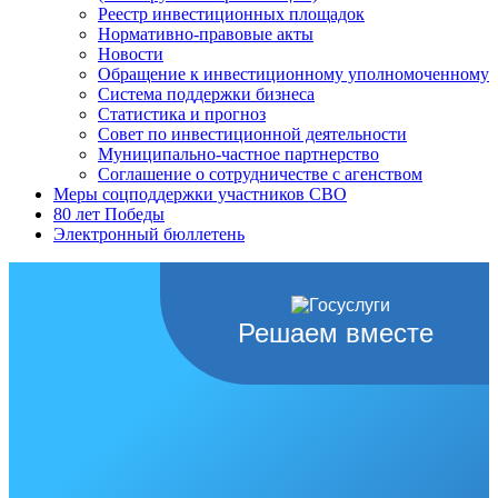
Реестр инвестиционных площадок
Нормативно-правовые акты
Новости
Обращение к инвестиционному уполномоченному
Система поддержки бизнеса
Статистика и прогноз
Совет по инвестиционной деятельности
Муниципально-частное партнерство
Соглашение о сотрудничестве с агенством
Меры соцподдержки участников СВО
80 лет Победы
Электронный бюллетень
Решаем вместе