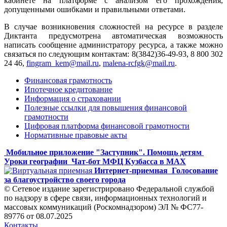
кабинете на платформе с анализом его прохождения,
допущенными ошибками и правильными ответами.
В случае возникновения сложностей на ресурсе в разделе
Диктанта предусмотрена автоматическая возможность
написать сообщение администратору ресурса, а также можно
связаться по следующим контактам: 8(3842)36-49-93, 8 800 302
24 46,
fingram_kem@mail.ru
,
malena-rcfgk@mail.ru
.
Финансовая грамотность
Ипотечное кредитование
Информация о страховании
Полезные ссылки для повышения финансовой
грамотности
Цифровая платформа финансовой грамотности
Нормативные правовые акты
Мобильное приложение "Заступник". Помощь детям
Уроки географии
Чат-бот МФЦ Кузбасса в MAX
Интернет-приемная
Голосование
за благоустройство своего города
© Сетевое издание зарегистрировано Федеральной службой
по надзору в сфере связи, информационных технологий и
массовых коммуникаций (Роскомнадзором) ЭЛ № ФС77-
89776 от 08.07.2025
Контакты