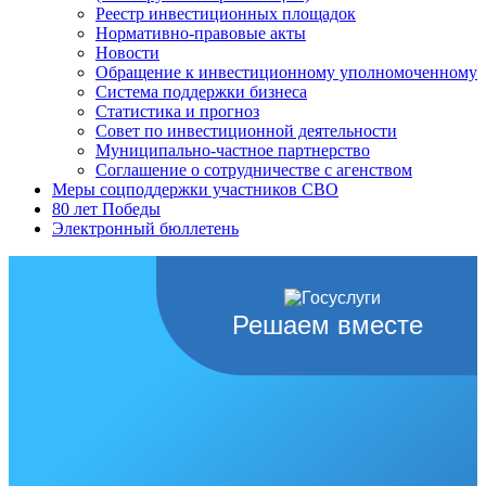
Реестр инвестиционных площадок
Нормативно-правовые акты
Новости
Обращение к инвестиционному уполномоченному
Система поддержки бизнеса
Статистика и прогноз
Совет по инвестиционной деятельности
Муниципально-частное партнерство
Соглашение о сотрудничестве с агенством
Меры соцподдержки участников СВО
80 лет Победы
Электронный бюллетень
Решаем вместе