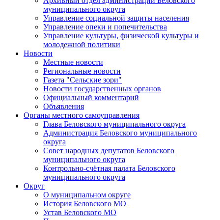
Архивный отдел администрации Беловского
муниципального округа
Управление социальной защиты населения
Управление опеки и попечительства
Управление культуры, физической культуры и
молодежной политики
Новости
Местные новости
Региональные новости
Газета "Сельские зори"
Новости государственных органов
Официальный комментарий
Объявления
Органы местного самоуправления
Глава Беловского муниципального округа
Администрация Беловского муниципального
округа
Совет народных депутатов Беловского
муниципального округа
Контрольно-счётная палата Беловского
муниципального округа
Округ
О муниципальном округе
История Беловского МО
Устав Беловского МО