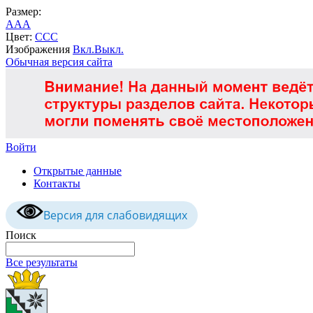
Размер:
A
A
A
Цвет:
C
C
C
Изображения
Вкл.
Выкл.
Обычная версия сайта
Войти
Открытые данные
Контакты
Версия для слабовидящих
Поиск
Все результаты