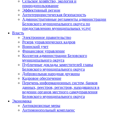
Сельское хозяйство, экология и
природопользование
Эффективный регион
Антитеррористическая безопасность
Административные регламенты администрации
Беловского муниципального округа по
предоставлению муниципальных услуг
Власть
Электронное правительство
Резерв управленческих кадров
Воинский учет
Финансовое управление
Коллегия администрации Беловского
муниципального округа
Публичные доклады заместителей главы
Беловского муниципального округа
Добровольная народная дружина
Кадровое обеспечение
Перечень информационных систем, банков
данных, реестров, регистров, находящихся в
ведении органов местного самоуправления
Беловского муниципального округа
Экономика
Антикризисные меры
Антимонопольный комплаенс