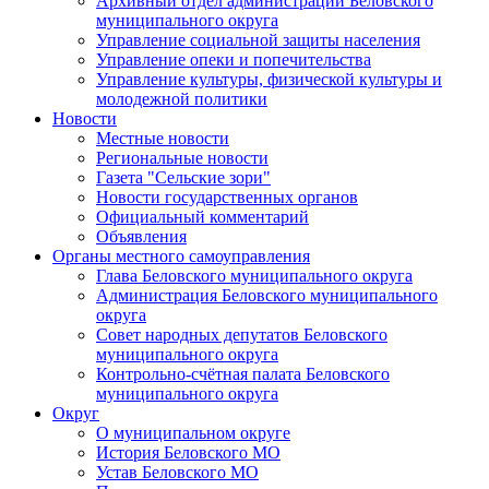
Архивный отдел администрации Беловского
муниципального округа
Управление социальной защиты населения
Управление опеки и попечительства
Управление культуры, физической культуры и
молодежной политики
Новости
Местные новости
Региональные новости
Газета "Сельские зори"
Новости государственных органов
Официальный комментарий
Объявления
Органы местного самоуправления
Глава Беловского муниципального округа
Администрация Беловского муниципального
округа
Совет народных депутатов Беловского
муниципального округа
Контрольно-счётная палата Беловского
муниципального округа
Округ
О муниципальном округе
История Беловского МО
Устав Беловского МО