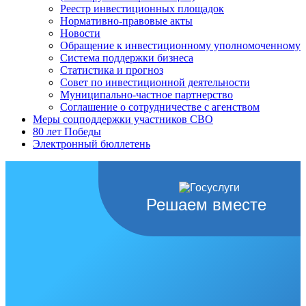
Реестр инвестиционных площадок
Нормативно-правовые акты
Новости
Обращение к инвестиционному уполномоченному
Система поддержки бизнеса
Статистика и прогноз
Совет по инвестиционной деятельности
Муниципально-частное партнерство
Соглашение о сотрудничестве с агенством
Меры соцподдержки участников СВО
80 лет Победы
Электронный бюллетень
Решаем вместе