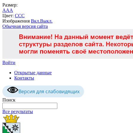
Размер:
A
A
A
Цвет:
C
C
C
Изображения
Вкл.
Выкл.
Обычная версия сайта
Войти
Открытые данные
Контакты
Версия для слабовидящих
Поиск
Все результаты