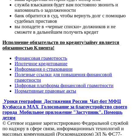
служба взыскания будет вам постоянно звонить и
напоминать о задолженности
банк обратится в суд, чтобы вернуть долг с помощью
судебных приставов
вы попадете в «черные списки» должников и не
сможете в дальнейшем получить кредит
Исполнение обязательств по кредиту/займу является
обязанностью Клиента!
Финансовая грамотность
Ипотечное кредитование
Информация о страховании
Полезные ссылки для повышения финансовой
грамотности
Цифровая платформа финансовой грамотности
Нормативные правовые акты
Уроки географии
Достижения России
Чат-бот МФЦ
Кузбасса в MAX
Голосование за благоустройство своего
города
Мобильное приложение "Заступник". Помощь
детям
© Сетевое издание зарегистрировано Федеральной службой
по надзору в сфере связи, информационных технологий и
массовых коммуникаций (Роскомнадзором) ЭЛ № ФС77-