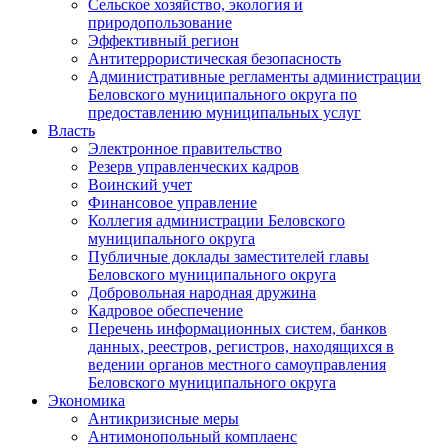
Сельское хозяйство, экология и
природопользование
Эффективный регион
Антитеррористическая безопасность
Административные регламенты администрации
Беловского муниципального округа по
предоставлению муниципальных услуг
Власть
Электронное правительство
Резерв управленческих кадров
Воинский учет
Финансовое управление
Коллегия администрации Беловского
муниципального округа
Публичные доклады заместителей главы
Беловского муниципального округа
Добровольная народная дружина
Кадровое обеспечение
Перечень информационных систем, банков
данных, реестров, регистров, находящихся в
ведении органов местного самоуправления
Беловского муниципального округа
Экономика
Антикризисные меры
Антимонопольный комплаенс