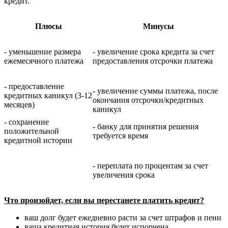
кредит.
Плюсы
Минусы
-
уменьшение размера
-
увеличение срока кредита за счет
ежемесячного платежа
предоставления отсрочки платежа
-
предоставление
-
увеличение суммы платежа, после
кредитных каникул (3-12
окончания отсрочки/кредитных
месяцев)
каникул
-
сохранение
-
банку для принятия решения
положительной
требуется время
кредитной истории
-
переплата по процентам за счет
увеличения срока
Что произойдет, если вы перестанете платить кредит?
ваш долг будет ежедневно расти за счет штрафов и пени
ваша кредитная история будет испорчена