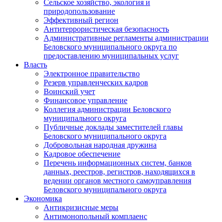
Сельское хозяйство, экология и
природопользование
Эффективный регион
Антитеррористическая безопасность
Административные регламенты администрации
Беловского муниципального округа по
предоставлению муниципальных услуг
Власть
Электронное правительство
Резерв управленческих кадров
Воинский учет
Финансовое управление
Коллегия администрации Беловского
муниципального округа
Публичные доклады заместителей главы
Беловского муниципального округа
Добровольная народная дружина
Кадровое обеспечение
Перечень информационных систем, банков
данных, реестров, регистров, находящихся в
ведении органов местного самоуправления
Беловского муниципального округа
Экономика
Антикризисные меры
Антимонопольный комплаенс