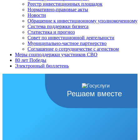
Реестр инвестиционных площадок
Нормативно-правовые акты
Новости
Обращение к инвестиционному уполномоченному
Система поддержки бизнеса
Статистика и прогноз
Совет по инвестиционной деятельности
Муниципально-частное партнерство
Соглашение о сотрудничестве с агенством
Меры соцподдержки участников СВО
80 лет Победы
Электронный бюллетень
Решаем вместе