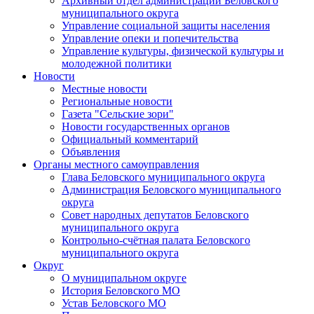
Архивный отдел администрации Беловского
муниципального округа
Управление социальной защиты населения
Управление опеки и попечительства
Управление культуры, физической культуры и
молодежной политики
Новости
Местные новости
Региональные новости
Газета "Сельские зори"
Новости государственных органов
Официальный комментарий
Объявления
Органы местного самоуправления
Глава Беловского муниципального округа
Администрация Беловского муниципального
округа
Совет народных депутатов Беловского
муниципального округа
Контрольно-счётная палата Беловского
муниципального округа
Округ
О муниципальном округе
История Беловского МО
Устав Беловского МО