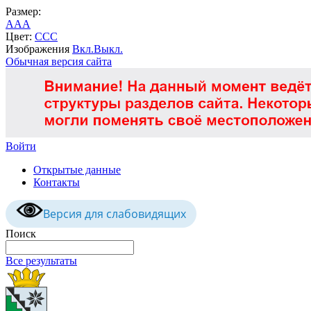
Размер:
A
A
A
Цвет:
C
C
C
Изображения
Вкл.
Выкл.
Обычная версия сайта
Войти
Открытые данные
Контакты
Версия для слабовидящих
Поиск
Все результаты