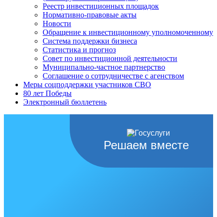
Реестр инвестиционных площадок
Нормативно-правовые акты
Новости
Обращение к инвестиционному уполномоченному
Система поддержки бизнеса
Статистика и прогноз
Совет по инвестиционной деятельности
Муниципально-частное партнерство
Соглашение о сотрудничестве с агенством
Меры соцподдержки участников СВО
80 лет Победы
Электронный бюллетень
Решаем вместе