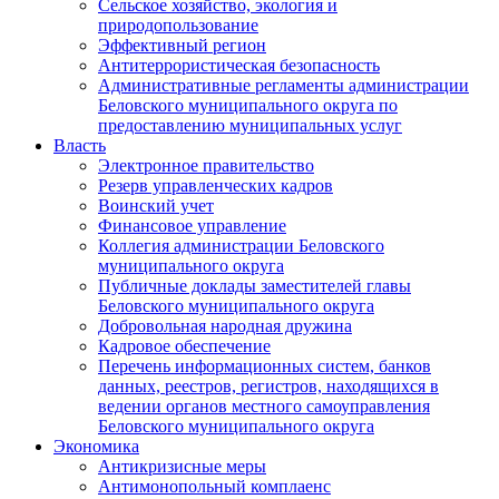
Сельское хозяйство, экология и
природопользование
Эффективный регион
Антитеррористическая безопасность
Административные регламенты администрации
Беловского муниципального округа по
предоставлению муниципальных услуг
Власть
Электронное правительство
Резерв управленческих кадров
Воинский учет
Финансовое управление
Коллегия администрации Беловского
муниципального округа
Публичные доклады заместителей главы
Беловского муниципального округа
Добровольная народная дружина
Кадровое обеспечение
Перечень информационных систем, банков
данных, реестров, регистров, находящихся в
ведении органов местного самоуправления
Беловского муниципального округа
Экономика
Антикризисные меры
Антимонопольный комплаенс