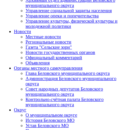
Архивный отдел администрации Беловского
муниципального округа
Управление социальной защиты населения
Управление опеки и попечительства
Управление культуры, физической культуры и
молодежной политики
Новости
Местные новости
Региональные новости
Газета "Сельские зори"
Новости государственных органов
Официальный комментарий
Объявления
Органы местного самоуправления
Глава Беловского муниципального округа
Администрация Беловского муниципального
округа
Совет народных депутатов Беловского
муниципального округа
Контрольно-счётная палата Беловского
муниципального округа
Округ
О муниципальном округе
История Беловского МО
Устав Беловского МО