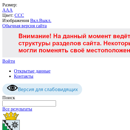
Размер:
A
A
A
Цвет:
C
C
C
Изображения
Вкл.
Выкл.
Обычная версия сайта
Войти
Открытые данные
Контакты
Версия для слабовидящих
Поиск
Все результаты