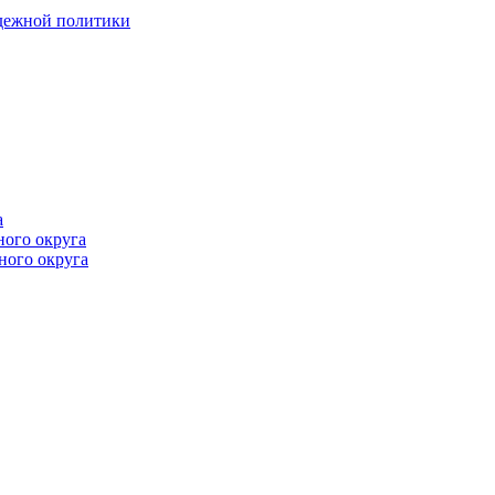
одежной политики
а
ного округа
ного округа