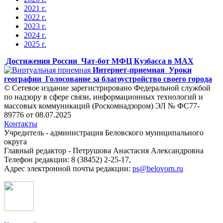
2021 г.
2022 г.
2023 г.
2024 г.
2025 г.
Достижения России
Чат-бот МФЦ Кузбасса в MAX
Интернет-приемная
Уроки
географии
Голосование за благоустройство своего города
© Сетевое издание зарегистрировано Федеральной службой
по надзору в сфере связи, информационных технологий и
массовых коммуникаций (Роскомнадзором) ЭЛ № ФС77-
89776 от 08.07.2025
Контакты
Учредитель - администрация Беловского муниципального
округа
Главный редактор - Петрушова Анастасия Александровна
Телефон редакции: 8 (38452) 2-25-17,
Адрес электронной почты редакции:
ps@belovorn.ru