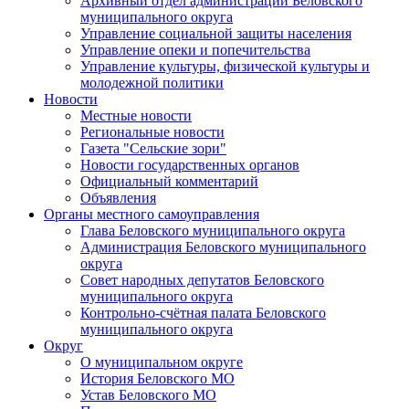
Архивный отдел администрации Беловского
муниципального округа
Управление социальной защиты населения
Управление опеки и попечительства
Управление культуры, физической культуры и
молодежной политики
Новости
Местные новости
Региональные новости
Газета "Сельские зори"
Новости государственных органов
Официальный комментарий
Объявления
Органы местного самоуправления
Глава Беловского муниципального округа
Администрация Беловского муниципального
округа
Совет народных депутатов Беловского
муниципального округа
Контрольно-счётная палата Беловского
муниципального округа
Округ
О муниципальном округе
История Беловского МО
Устав Беловского МО