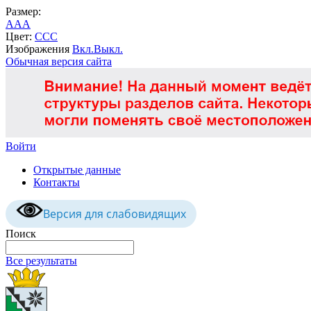
Размер:
A
A
A
Цвет:
C
C
C
Изображения
Вкл.
Выкл.
Обычная версия сайта
Войти
Открытые данные
Контакты
Версия для слабовидящих
Поиск
Все результаты