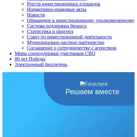
Реестр инвестиционных площадок
Нормативно-правовые акты
Новости
Обращение к инвестиционному уполномоченному
Система поддержки бизнеса
Статистика и прогноз
Совет по инвестиционной деятельности
Муниципально-частное партнерство
Соглашение о сотрудничестве с агенством
Меры соцподдержки участников СВО
80 лет Победы
Электронный бюллетень
Решаем вместе