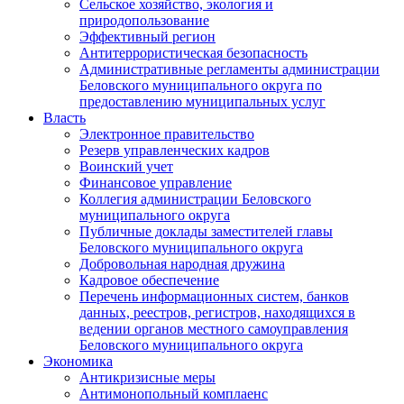
Сельское хозяйство, экология и
природопользование
Эффективный регион
Антитеррористическая безопасность
Административные регламенты администрации
Беловского муниципального округа по
предоставлению муниципальных услуг
Власть
Электронное правительство
Резерв управленческих кадров
Воинский учет
Финансовое управление
Коллегия администрации Беловского
муниципального округа
Публичные доклады заместителей главы
Беловского муниципального округа
Добровольная народная дружина
Кадровое обеспечение
Перечень информационных систем, банков
данных, реестров, регистров, находящихся в
ведении органов местного самоуправления
Беловского муниципального округа
Экономика
Антикризисные меры
Антимонопольный комплаенс