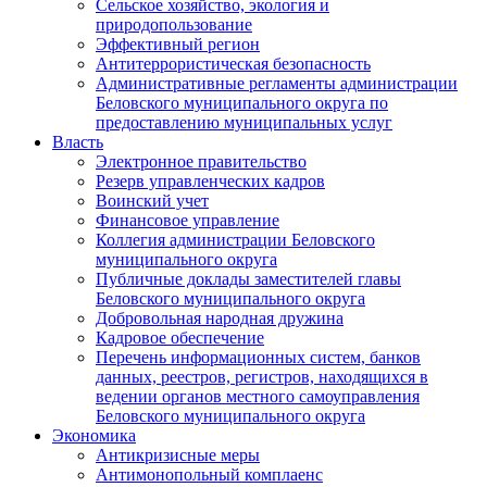
Сельское хозяйство, экология и
природопользование
Эффективный регион
Антитеррористическая безопасность
Административные регламенты администрации
Беловского муниципального округа по
предоставлению муниципальных услуг
Власть
Электронное правительство
Резерв управленческих кадров
Воинский учет
Финансовое управление
Коллегия администрации Беловского
муниципального округа
Публичные доклады заместителей главы
Беловского муниципального округа
Добровольная народная дружина
Кадровое обеспечение
Перечень информационных систем, банков
данных, реестров, регистров, находящихся в
ведении органов местного самоуправления
Беловского муниципального округа
Экономика
Антикризисные меры
Антимонопольный комплаенс