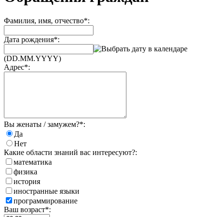
Фамилия, имя, отчество
*
:
Дата рождения
*
:
(DD.MM.YYYY)
Адрес
*
:
Вы женаты / замужем?
*
:
Да
Нет
Какие области знаний вас интересуют?:
математика
физика
история
иностранные языки
программирование
Ваш возраст
*
: