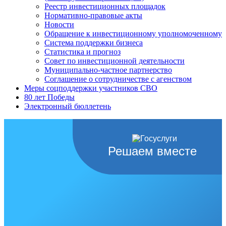
Реестр инвестиционных площадок
Нормативно-правовые акты
Новости
Обращение к инвестиционному уполномоченному
Система поддержки бизнеса
Статистика и прогноз
Совет по инвестиционной деятельности
Муниципально-частное партнерство
Соглашение о сотрудничестве с агенством
Меры соцподдержки участников СВО
80 лет Победы
Электронный бюллетень
Решаем вместе