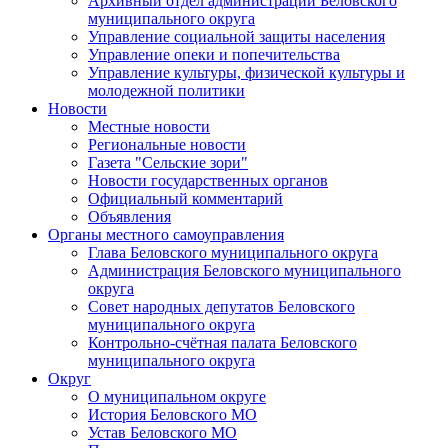
Архивный отдел администрации Беловского
муниципального округа
Управление социальной защиты населения
Управление опеки и попечительства
Управление культуры, физической культуры и
молодежной политики
Новости
Местные новости
Региональные новости
Газета "Сельские зори"
Новости государственных органов
Официальный комментарий
Объявления
Органы местного самоуправления
Глава Беловского муниципального округа
Администрация Беловского муниципального
округа
Совет народных депутатов Беловского
муниципального округа
Контрольно-счётная палата Беловского
муниципального округа
Округ
О муниципальном округе
История Беловского МО
Устав Беловского МО