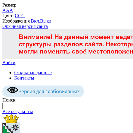
Размер:
A
A
A
Цвет:
C
C
C
Изображения
Вкл.
Выкл.
Обычная версия сайта
Войти
Открытые данные
Контакты
Версия для слабовидящих
Поиск
Все результаты