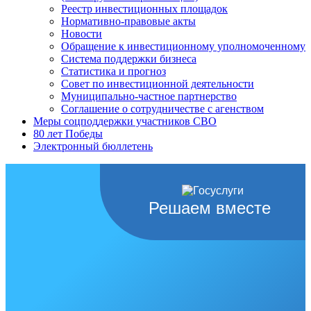
Реестр инвестиционных площадок
Нормативно-правовые акты
Новости
Обращение к инвестиционному уполномоченному
Система поддержки бизнеса
Статистика и прогноз
Совет по инвестиционной деятельности
Муниципально-частное партнерство
Соглашение о сотрудничестве с агенством
Меры соцподдержки участников СВО
80 лет Победы
Электронный бюллетень
Решаем вместе