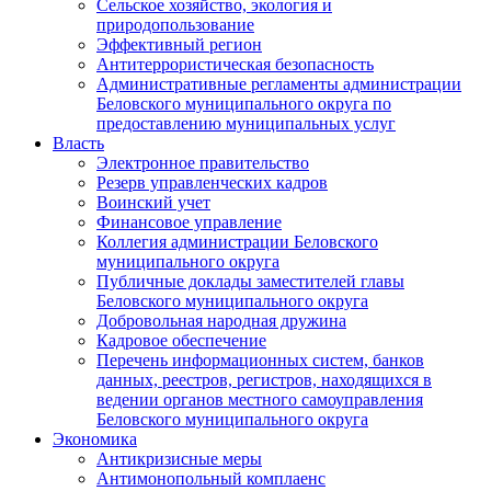
Сельское хозяйство, экология и
природопользование
Эффективный регион
Антитеррористическая безопасность
Административные регламенты администрации
Беловского муниципального округа по
предоставлению муниципальных услуг
Власть
Электронное правительство
Резерв управленческих кадров
Воинский учет
Финансовое управление
Коллегия администрации Беловского
муниципального округа
Публичные доклады заместителей главы
Беловского муниципального округа
Добровольная народная дружина
Кадровое обеспечение
Перечень информационных систем, банков
данных, реестров, регистров, находящихся в
ведении органов местного самоуправления
Беловского муниципального округа
Экономика
Антикризисные меры
Антимонопольный комплаенс