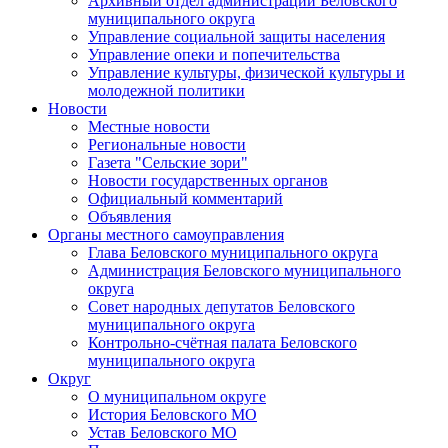
Архивный отдел администрации Беловского
муниципального округа
Управление социальной защиты населения
Управление опеки и попечительства
Управление культуры, физической культуры и
молодежной политики
Новости
Местные новости
Региональные новости
Газета "Сельские зори"
Новости государственных органов
Официальный комментарий
Объявления
Органы местного самоуправления
Глава Беловского муниципального округа
Администрация Беловского муниципального
округа
Совет народных депутатов Беловского
муниципального округа
Контрольно-счётная палата Беловского
муниципального округа
Округ
О муниципальном округе
История Беловского МО
Устав Беловского МО