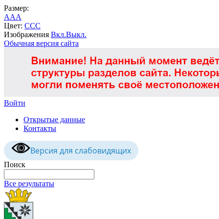
Размер:
A
A
A
Цвет:
C
C
C
Изображения
Вкл.
Выкл.
Обычная версия сайта
Войти
Открытые данные
Контакты
Версия для слабовидящих
Поиск
Все результаты