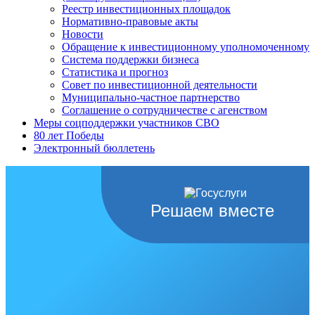
Реестр инвестиционных площадок
Нормативно-правовые акты
Новости
Обращение к инвестиционному уполномоченному
Система поддержки бизнеса
Статистика и прогноз
Совет по инвестиционной деятельности
Муниципально-частное партнерство
Соглашение о сотрудничестве с агенством
Меры соцподдержки участников СВО
80 лет Победы
Электронный бюллетень
Решаем вместе