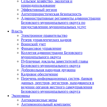
Сельское хозяйство, экология и
природопользование
Эффективный регион
Антитеррористическая безопасность
Административные регламенты администрации
Беловского муниципального округа по
предоставлению муниципальных услуг
Власть
Электронное правительство
Резерв управленческих кадров
Воинский учет
Финансовое управление
Коллегия администрации Беловского
муниципального округа
Публичные доклады заместителей главы
Беловского муниципального округа
Добровольная народная дружина
Кадровое обеспечение
Перечень информационных систем, банков
данных, реестров, регистров, находящихся в
ведении органов местного самоуправления
Беловского муниципального округа
Экономика
Антикризисные меры
Антимонопольный комплаенс