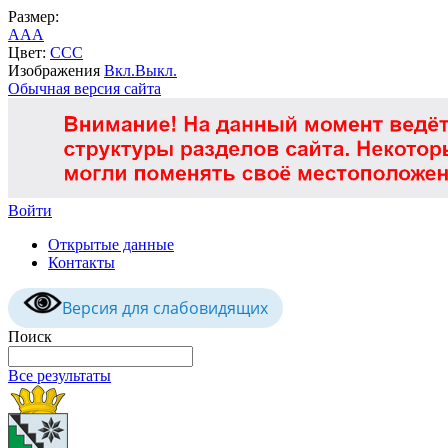
Размер:
A
A
A
Цвет:
C
C
C
Изображения
Вкл.
Выкл.
Обычная версия сайта
Войти
Открытые данные
Контакты
Версия для слабовидящих
Поиск
Все результаты