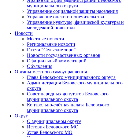
Архивный отдел администрации Беловского
муниципального округа
Управление социальной защиты населения
Управление опеки и попечительства
Управление культуры, физической культуры и
молодежной политики
Новости
Местные новости
Региональные новости
Газета "Сельские зори"
Новости государственных органов
Официальный комментарий
Объявления
Органы местного самоуправления
Глава Беловского муниципального округа
Администрация Беловского муниципального
округа
Совет народных депутатов Беловского
муниципального округа
Контрольно-счётная палата Беловского
муниципального округа
Округ
О муниципальном округе
История Беловского МО
Устав Беловского МО