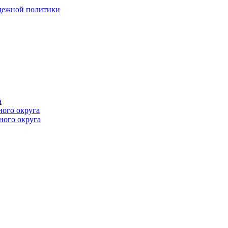
одежной политики
а
ного округа
ного округа