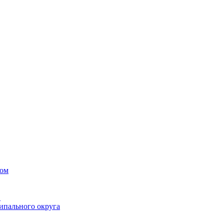
вом
в
ипального округа