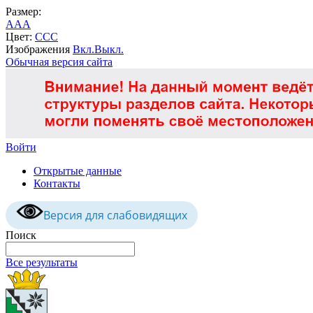
Размер:
A
A
A
Цвет:
C
C
C
Изображения
Вкл.
Выкл.
Обычная версия сайта
Войти
Открытые данные
Контакты
Версия для слабовидящих
Поиск
Все результаты