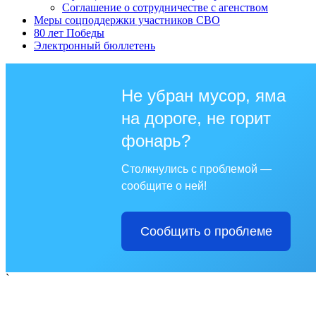
Соглашение о сотрудничестве с агенством
Меры соцподдержки участников СВО
80 лет Победы
Электронный бюллетень
Не убран мусор, яма
на дороге, не горит
фонарь?
Столкнулись с проблемой —
сообщите о ней!
Сообщить о проблеме
`