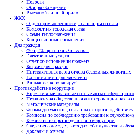
Новости
Обзоры обращений
Выездной личный прием
ЖКХ
Отдел промышленности, транспорта и связи
Комфортная городская среда
Схемы теплоснабжения
Концессионные соглашения
Для граждан
Фонд "Защитники Отечества"
Электронные услуги
Отчет об исполнении бюджета
Бюджет для граждан
Интерактивная карта отлова бездомных животных
Горячие линии для населения
Внимание, коронавирус!
Противодействие коррупции
Нормативные правовые и иные акты в сфере проти
Независимая общественная антикоррупционная экс
Методические материалы
Формы документов, связанных с противодействием
Комиссия по соблюдению требований к служебному
Комиссия по противодействию коррупции
Сведения о доходах, расходах, об имуществе и обяз
Доклады и отчеты