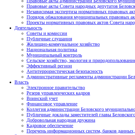
Правовые акты администрации Беловского муници
Правовые акты Совета народных депутатов Беловс
Независимая экспертиза нормативных правовых ак
Порядок обжалования муниципальных правовых ак
Проекты нормативных правовых актов Совета наро
Деятельность
Советы и комиссии
Публичные слушания
Жилищно-коммунальное хозяйство
Национальная политика
Муниципальный контроль
Сельское хозяйство, экология и природопользовани
Эффективный регион
Антитеррористическая безопасность
Административные регламенты администрации Бел
Власть
Электронное правительство
Резерв управленческих кадров
Воинский учет
Финансовое управление
Коллегия администрации Беловского муниципально
Публичные доклады заместителей главы Беловског
Добровольная народная дружина
Кадровое обеспечение
Перечень информационных систем, банков данных, 