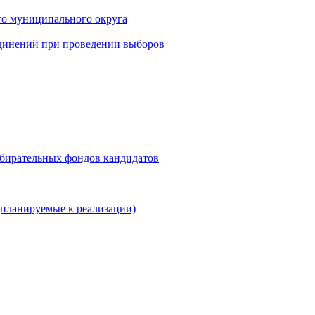
го муниципального округа
динений при проведении выборов
збирательных фондов кандидатов
планируемые к реализации)