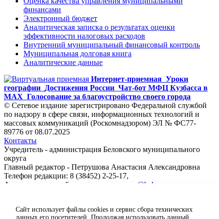
Оценка качества управления муниципальными
финансами
Электронный бюджет
Аналитическая записка о результатах оценки
эффективности налоговых расходов
Внутренний муниципальный финансовый контроль
Муниципальная долговая книга
Аналитические данные
Интернет-приемная
Уроки
географии
Достижения России
Чат-бот МФЦ Кузбасса в
MAX
Голосование за благоустройство своего города
© Сетевое издание зарегистрировано Федеральной службой
по надзору в сфере связи, информационных технологий и
массовых коммуникаций (Роскомнадзором) ЭЛ № ФС77-
89776 от 08.07.2025
Контакты
Учредитель - администрация Беловского муниципального
округа
Главный редактор - Петрушова Анастасия Александровна
Телефон редакции: 8 (38452) 2-25-17,
Адрес электронной почты редакции:
ps@belovorn.ru
Сайт использует файлы cookies и сервис сбора технических
данных его посетителей. Продолжая использовать данный