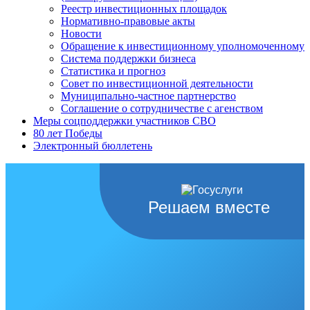
Реестр инвестиционных площадок
Нормативно-правовые акты
Новости
Обращение к инвестиционному уполномоченному
Система поддержки бизнеса
Статистика и прогноз
Совет по инвестиционной деятельности
Муниципально-частное партнерство
Соглашение о сотрудничестве с агенством
Меры соцподдержки участников СВО
80 лет Победы
Электронный бюллетень
Решаем вместе