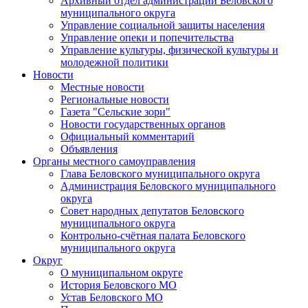
Архивный отдел администрации Беловского
муниципального округа
Управление социальной защиты населения
Управление опеки и попечительства
Управление культуры, физической культуры и
молодежной политики
Новости
Местные новости
Региональные новости
Газета "Сельские зори"
Новости государственных органов
Официальный комментарий
Объявления
Органы местного самоуправления
Глава Беловского муниципального округа
Администрация Беловского муниципального
округа
Совет народных депутатов Беловского
муниципального округа
Контрольно-счётная палата Беловского
муниципального округа
Округ
О муниципальном округе
История Беловского МО
Устав Беловского МО