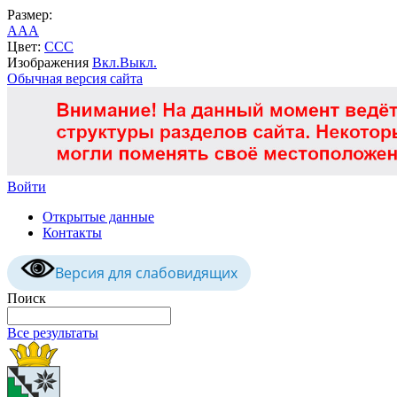
Размер:
A
A
A
Цвет:
C
C
C
Изображения
Вкл.
Выкл.
Обычная версия сайта
Войти
Открытые данные
Контакты
Версия для слабовидящих
Поиск
Все результаты