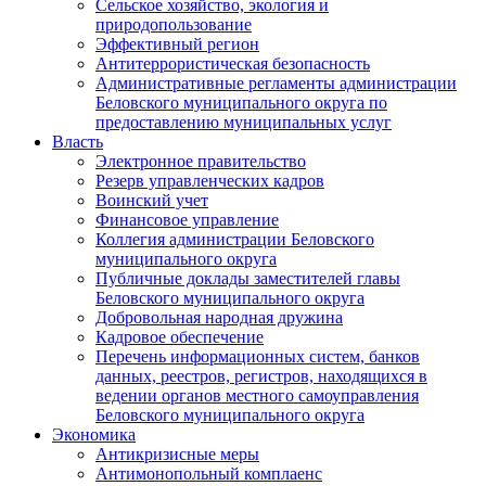
Сельское хозяйство, экология и
природопользование
Эффективный регион
Антитеррористическая безопасность
Административные регламенты администрации
Беловского муниципального округа по
предоставлению муниципальных услуг
Власть
Электронное правительство
Резерв управленческих кадров
Воинский учет
Финансовое управление
Коллегия администрации Беловского
муниципального округа
Публичные доклады заместителей главы
Беловского муниципального округа
Добровольная народная дружина
Кадровое обеспечение
Перечень информационных систем, банков
данных, реестров, регистров, находящихся в
ведении органов местного самоуправления
Беловского муниципального округа
Экономика
Антикризисные меры
Антимонопольный комплаенс