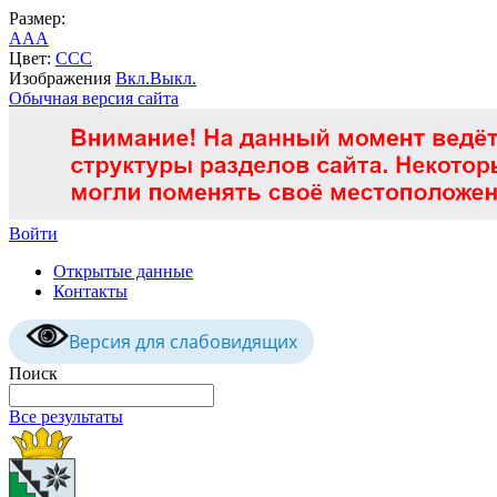
Размер:
A
A
A
Цвет:
C
C
C
Изображения
Вкл.
Выкл.
Обычная версия сайта
Войти
Открытые данные
Контакты
Версия для слабовидящих
Поиск
Все результаты