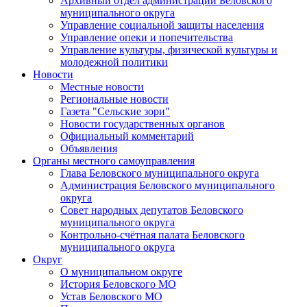
Архивный отдел администрации Беловского
муниципального округа
Управление социальной защиты населения
Управление опеки и попечительства
Управление культуры, физической культуры и
молодежной политики
Новости
Местные новости
Региональные новости
Газета "Сельские зори"
Новости государственных органов
Официальный комментарий
Объявления
Органы местного самоуправления
Глава Беловского муниципального округа
Администрация Беловского муниципального
округа
Совет народных депутатов Беловского
муниципального округа
Контрольно-счётная палата Беловского
муниципального округа
Округ
О муниципальном округе
История Беловского МО
Устав Беловского МО