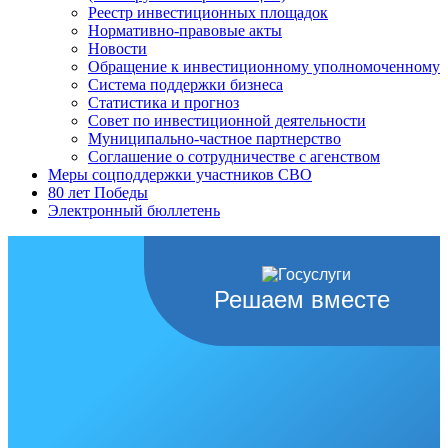
Реестр инвестиционных площадок
Нормативно-правовые акты
Новости
Обращение к инвестиционному уполномоченному
Система поддержки бизнеса
Статистика и прогноз
Совет по инвестиционной деятельности
Муниципально-частное партнерство
Соглашение о сотрудничестве с агенством
Меры соцподдержки участников СВО
80 лет Победы
Электронный бюллетень
Решаем вместе