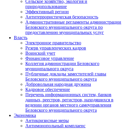
Сельское хозяйство, экология и
природопользование
Эффективный регион
Антитеррористическая безопасность
Административные регламенты администрации
Беловского муниципального округа по
предоставлению муниципальных услуг
Власть
Электронное правительство
Резерв управленческих кадров
Воинский учет
Финансовое управление
Коллегия администрации Беловского
муниципального округа
Публичные доклады заместителей главы
Беловского муниципального округа
Добровольная народная дружина
Кадровое обеспечение
Перечень информационных систем, банков
данных, реестров, регистров, находящихся в
ведении органов местного самоуправления
Беловского муниципального округа
Экономика
Антикризисные меры
Антимонопольный комплаенс