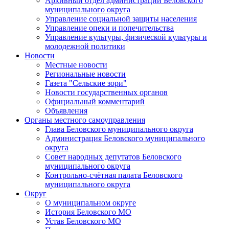
Архивный отдел администрации Беловского
муниципального округа
Управление социальной защиты населения
Управление опеки и попечительства
Управление культуры, физической культуры и
молодежной политики
Новости
Местные новости
Региональные новости
Газета "Сельские зори"
Новости государственных органов
Официальный комментарий
Объявления
Органы местного самоуправления
Глава Беловского муниципального округа
Администрация Беловского муниципального
округа
Совет народных депутатов Беловского
муниципального округа
Контрольно-счётная палата Беловского
муниципального округа
Округ
О муниципальном округе
История Беловского МО
Устав Беловского МО