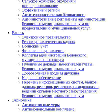
Сельское хозяйство, экология и
природопользование
Эффективный регион
Антитеррористическая безопасность
Административные регламенты администрации
Беловского муниципального округа по
предоставлению муниципальных услуг
Власть
Электронное правительство
Резерв управленческих кадров
Воинский учет
Финансовое управление
Коллегия администрации Беловского
муниципального округа
Публичные доклады заместителей главы
Беловского муниципального округа
Добровольная народная дружина
Кадровое обеспечение
Перечень информационных систем, банков
данных, реестров, регистров, находящихся в
ведении органов местного самоуправления
Беловского муниципального округа
Экономика
Антикризисные меры
Антимонопольный комплаенс