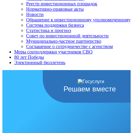
Реестр инвестиционных площадок
Нормативно-правовые акты
Новости
Обращение к инвестиционному уполномоченному
Система поддержки бизнеса
Статистика и прогноз
Совет по инвестиционной деятельности
Муниципально-частное партнерство
Соглашение о сотрудничестве с агенством
Меры соцподдержки участников СВО
80 лет Победы
Электронный бюллетень
Решаем вместе