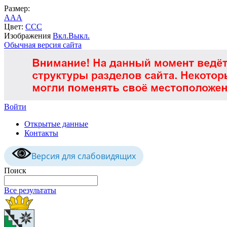
Размер:
A
A
A
Цвет:
C
C
C
Изображения
Вкл.
Выкл.
Обычная версия сайта
Войти
Открытые данные
Контакты
Версия для слабовидящих
Поиск
Все результаты