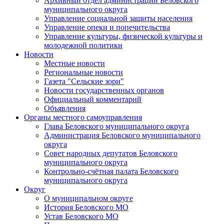
Архивный отдел администрации Беловского
муниципального округа
Управление социальной защиты населения
Управление опеки и попечительства
Управление культуры, физической культуры и
молодежной политики
Новости
Местные новости
Региональные новости
Газета "Сельские зори"
Новости государственных органов
Официальный комментарий
Объявления
Органы местного самоуправления
Глава Беловского муниципального округа
Администрация Беловского муниципального
округа
Совет народных депутатов Беловского
муниципального округа
Контрольно-счётная палата Беловского
муниципального округа
Округ
О муниципальном округе
История Беловского МО
Устав Беловского МО