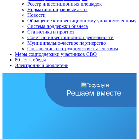
Реестр инвестиционных площадок
Нормативно-правовые акты
Новости
Обращение к инвестиционному уполномоченному
Система поддержки бизнеса
Статистика и прогноз
Совет по инвестиционной деятельности
Муниципально-частное партнерство
Соглашение о сотрудничестве с агенством
Меры соцподдержки участников СВО
80 лет Победы
Электронный бюллетень
Решаем вместе