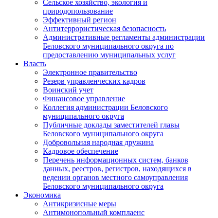
Сельское хозяйство, экология и
природопользование
Эффективный регион
Антитеррористическая безопасность
Административные регламенты администрации
Беловского муниципального округа по
предоставлению муниципальных услуг
Власть
Электронное правительство
Резерв управленческих кадров
Воинский учет
Финансовое управление
Коллегия администрации Беловского
муниципального округа
Публичные доклады заместителей главы
Беловского муниципального округа
Добровольная народная дружина
Кадровое обеспечение
Перечень информационных систем, банков
данных, реестров, регистров, находящихся в
ведении органов местного самоуправления
Беловского муниципального округа
Экономика
Антикризисные меры
Антимонопольный комплаенс