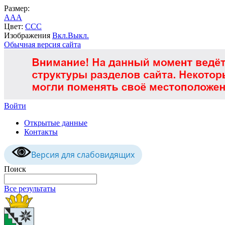
Размер:
A
A
A
Цвет:
C
C
C
Изображения
Вкл.
Выкл.
Обычная версия сайта
Войти
Открытые данные
Контакты
Версия для слабовидящих
Поиск
Все результаты