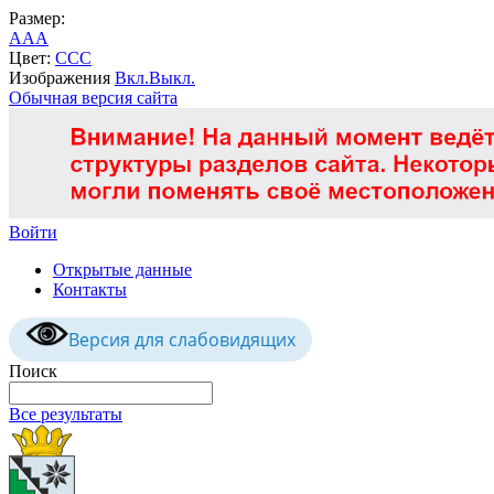
Размер:
A
A
A
Цвет:
C
C
C
Изображения
Вкл.
Выкл.
Обычная версия сайта
Войти
Открытые данные
Контакты
Версия для слабовидящих
Поиск
Все результаты