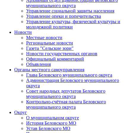
Архивный отдел администрации Беловского
муниципального округа
Управление социальной защиты населения
Управление опеки и попечительства
Управление культуры, физической культуры и
молодежной политики
Новости
Местные новости
Региональные новости
Газета "Сельские зори"
Новости государственных органов
Официальный комментарий
Объявления
Органы местного самоуправления
Глава Беловского муниципального округа
Администрация Беловского муниципального
округа
Совет народных депутатов Беловского
муниципального округа
Контрольно-счётная палата Беловского
муниципального округа
Округ
О муниципальном округе
История Беловского МО
Устав Беловского МО