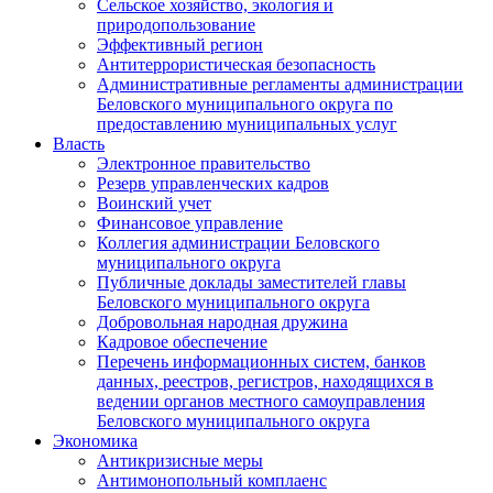
Сельское хозяйство, экология и
природопользование
Эффективный регион
Антитеррористическая безопасность
Административные регламенты администрации
Беловского муниципального округа по
предоставлению муниципальных услуг
Власть
Электронное правительство
Резерв управленческих кадров
Воинский учет
Финансовое управление
Коллегия администрации Беловского
муниципального округа
Публичные доклады заместителей главы
Беловского муниципального округа
Добровольная народная дружина
Кадровое обеспечение
Перечень информационных систем, банков
данных, реестров, регистров, находящихся в
ведении органов местного самоуправления
Беловского муниципального округа
Экономика
Антикризисные меры
Антимонопольный комплаенс