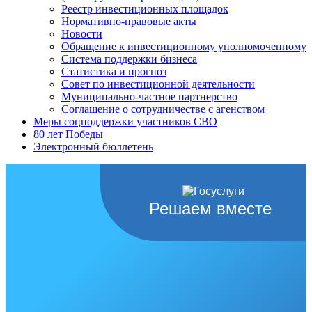
Реестр инвестиционных площадок
Нормативно-правовые акты
Новости
Обращение к инвестиционному уполномоченному
Система поддержки бизнеса
Статистика и прогноз
Совет по инвестиционной деятельности
Муниципально-частное партнерство
Соглашение о сотрудничестве с агенством
Меры соцподдержки участников СВО
80 лет Победы
Электронный бюллетень
Решаем вместе