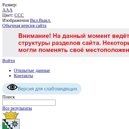
Размер:
A
A
A
Цвет:
C
C
C
Изображения
Вкл.
Выкл.
Обычная версия сайта
Войти
Открытые данные
Контакты
Версия для слабовидящих
Поиск
Все результаты