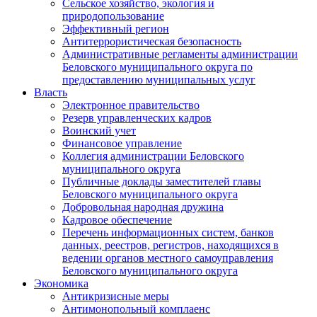
Сельское хозяйство, экология и
природопользование
Эффективный регион
Антитеррористическая безопасность
Административные регламенты администрации
Беловского муниципального округа по
предоставлению муниципальных услуг
Власть
Электронное правительство
Резерв управленческих кадров
Воинский учет
Финансовое управление
Коллегия администрации Беловского
муниципального округа
Публичные доклады заместителей главы
Беловского муниципального округа
Добровольная народная дружина
Кадровое обеспечение
Перечень информационных систем, банков
данных, реестров, регистров, находящихся в
ведении органов местного самоуправления
Беловского муниципального округа
Экономика
Антикризисные меры
Антимонопольный комплаенс