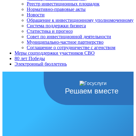
Реестр инвестиционных площадок
Нормативно-правовые акты
Новости
Обращение к инвестиционному уполномоченному
Система поддержки бизнеса
Статистика и прогноз
Совет по инвестиционной деятельности
Муниципально-частное партнерство
Соглашение о сотрудничестве с агенством
Меры соцподдержки участников СВО
80 лет Победы
Электронный бюллетень
Решаем вместе