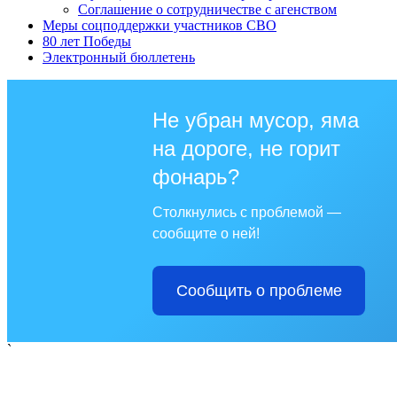
Соглашение о сотрудничестве с агенством
Меры соцподдержки участников СВО
80 лет Победы
Электронный бюллетень
Не убран мусор, яма
на дороге, не горит
фонарь?
Столкнулись с проблемой —
сообщите о ней!
Сообщить о проблеме
`