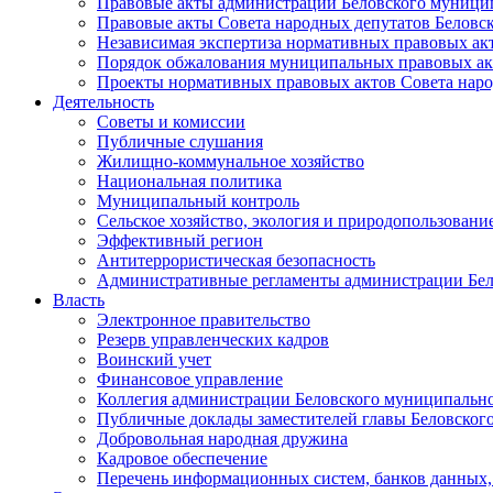
Правовые акты администрации Беловского муници
Правовые акты Совета народных депутатов Беловс
Независимая экспертиза нормативных правовых ак
Порядок обжалования муниципальных правовых ак
Проекты нормативных правовых актов Совета наро
Деятельность
Советы и комиссии
Публичные слушания
Жилищно-коммунальное хозяйство
Национальная политика
Муниципальный контроль
Сельское хозяйство, экология и природопользовани
Эффективный регион
Антитеррористическая безопасность
Административные регламенты администрации Бел
Власть
Электронное правительство
Резерв управленческих кадров
Воинский учет
Финансовое управление
Коллегия администрации Беловского муниципально
Публичные доклады заместителей главы Беловског
Добровольная народная дружина
Кадровое обеспечение
Перечень информационных систем, банков данных, 