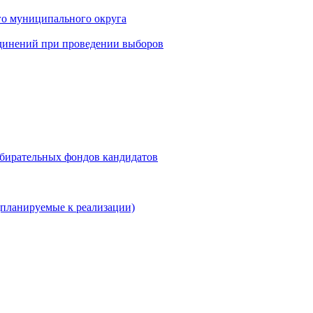
го муниципального округа
динений при проведении выборов
збирательных фондов кандидатов
планируемые к реализации)