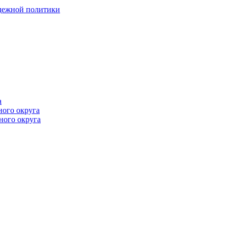
одежной политики
а
ного округа
ного округа