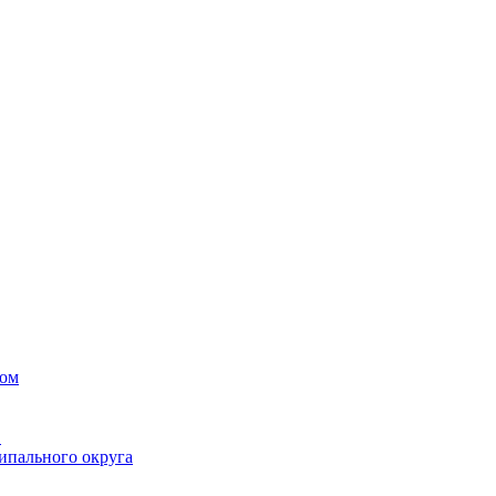
вом
в
ипального округа