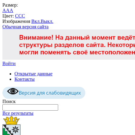
Размер:
A
A
A
Цвет:
C
C
C
Изображения
Вкл.
Выкл.
Обычная версия сайта
Войти
Открытые данные
Контакты
Версия для слабовидящих
Поиск
Все результаты