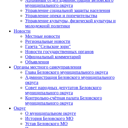
Архивный отдел администрации Беловского
муниципального округа
Управление социальной защиты населения
Управление опеки и попечительства
Управление культуры, физической культуры и
молодежной политики
Новости
Местные новости
Региональные новости
Газета "Сельские зори"
Новости государственных органов
Официальный комментарий
Объявления
Органы местного самоуправления
Глава Беловского муниципального округа
Администрация Беловского муниципального
округа
Совет народных депутатов Беловского
муниципального округа
Контрольно-счётная палата Беловского
муниципального округа
Округ
О муниципальном округе
История Беловского МО
Устав Беловского МО