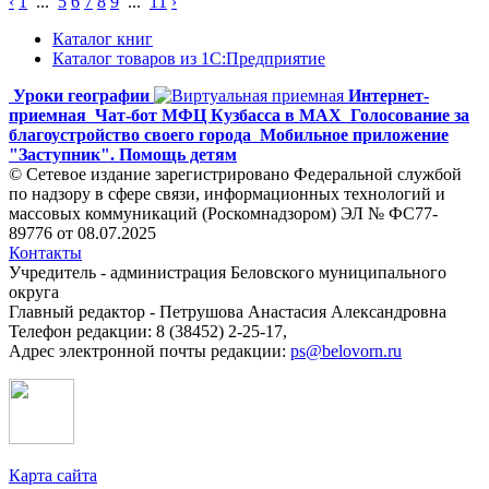
‹
1
...
5
6
7
8
9
...
11
›
Каталог книг
Каталог товаров из 1С:Предприятие
Уроки географии
Интернет-
приемная
Чат-бот МФЦ Кузбасса в MAX
Голосование за
благоустройство своего города
Мобильное приложение
"Заступник". Помощь детям
© Сетевое издание зарегистрировано Федеральной службой
по надзору в сфере связи, информационных технологий и
массовых коммуникаций (Роскомнадзором) ЭЛ № ФС77-
89776 от 08.07.2025
Контакты
Учредитель - администрация Беловского муниципального
округа
Главный редактор - Петрушова Анастасия Александровна
Телефон редакции: 8 (38452) 2-25-17,
Адрес электронной почты редакции:
ps@belovorn.ru
Карта сайта