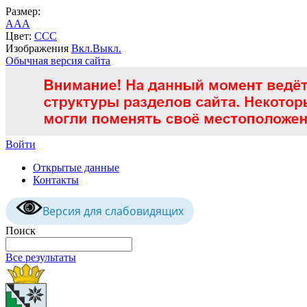
Размер:
A
A
A
Цвет:
C
C
C
Изображения
Вкл.
Выкл.
Обычная версия сайта
Войти
Открытые данные
Контакты
Версия для слабовидящих
Поиск
Все результаты