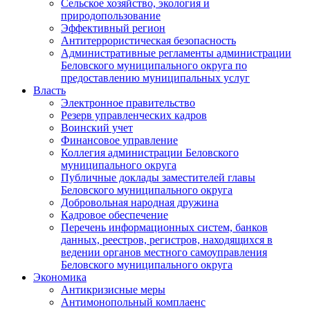
Сельское хозяйство, экология и
природопользование
Эффективный регион
Антитеррористическая безопасность
Административные регламенты администрации
Беловского муниципального округа по
предоставлению муниципальных услуг
Власть
Электронное правительство
Резерв управленческих кадров
Воинский учет
Финансовое управление
Коллегия администрации Беловского
муниципального округа
Публичные доклады заместителей главы
Беловского муниципального округа
Добровольная народная дружина
Кадровое обеспечение
Перечень информационных систем, банков
данных, реестров, регистров, находящихся в
ведении органов местного самоуправления
Беловского муниципального округа
Экономика
Антикризисные меры
Антимонопольный комплаенс