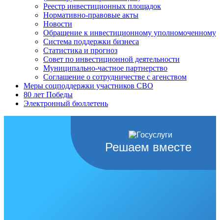
Реестр инвестиционных площадок
Нормативно-правовые акты
Новости
Обращение к инвестиционному уполномоченному
Система поддержки бизнеса
Статистика и прогноз
Совет по инвестиционной деятельности
Муниципально-частное партнерство
Соглашение о сотрудничестве с агенством
Меры соцподдержки участников СВО
80 лет Победы
Электронный бюллетень
Решаем вместе